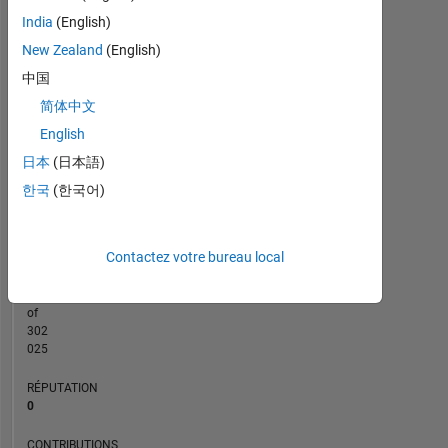
India
(English)
CONTRIBUTIONS
2
New Zealand
(English)
L
中国
1
简体中文
English
0
日本
(日本語)
06/23
11/23
04/24
09/24
02/25
12/25
05/26
01/23
07/23
01/24
07/24
L
01/25
07/25
01/26
07/26
한국
(한국어)
CHRONOLOGIE
Contactez votre bureau local
RANG
180
721
of
302
025
RÉPUTATION
0
CONTRIBUTIONS