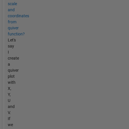
scale
and
coordinates
from
quiver
function?
Let's
say
I
create
a
quiver
plot
with
X,
Y,
U
and
V.
If
we