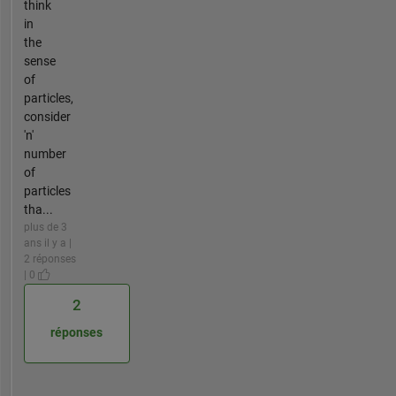
think
in
the
sense
of
particles,
consider
'n'
number
of
particles
tha...
plus de 3
ans il y a |
2 réponses
| 0
2
réponses