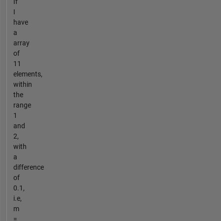
If
I
have
a
array
of
11
elements,
within
the
range
1
and
2,
with
a
difference
of
0.1,
i.e,
m
=