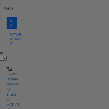
Feeds
All
(2)
MATLAB
Answers
(2)
par
Question
Decimal
indexing
for
arrays
in
MATLAB