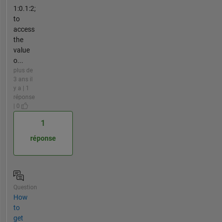
1:0.1:2;
to
access
the
value
o...
plus de
3 ans il
y a | 1
réponse
| 0
1
réponse
Question
How
to
get