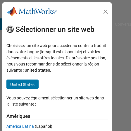
Passer au contenu
Community
Profile
B Answers
File Exchange
Cody
AI Chat Playground
Convers
Sélectionner un site web
Choisissez un site web pour accéder au contenu traduit
Yuvarajendra
dans votre langue (lorsqu'il est disponible) et voir les
événements et les offres locales. D’après votre position,
Anjaneya
nous vous recommandons de sélectionner la région
suivante :
United States
.
Reddy
Last
United States
seen:
plus
Vous pouvez également sélectionner un site web dans
d'un
la liste suivante :
an il
y a
Amériques
|
Actif
América Latina
(Español)