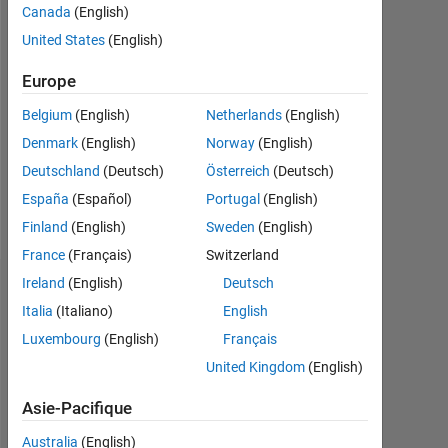
depuis
Canada
(English)
2023
United States
(English)
Followers:
Europe
0
Belgium
(English)
Netherlands
(English)
Following:
Denmark
(English)
Norway
(English)
0
Deutschland
(Deutsch)
Österreich
(Deutsch)
España
(Español)
Portugal
(English)
Follow
Finland
(English)
Sweden
(English)
France
(Français)
Switzerland
Ireland
(English)
Deutsch
Tableau de bord
Italia
(Italiano)
English
Luxembourg
(English)
Français
Statistiques
United Kingdom
(English)
MATLAB Answers
Asie-Pacifique
-2
-1
4
3
Australia
(English)