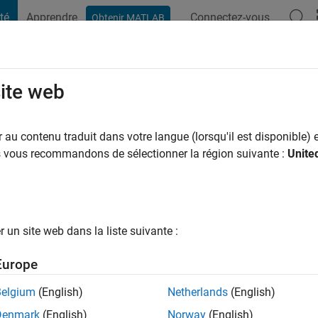
té
Apprendre
Connectez-vous
Obtenir MATLAB
t Playground
Conversaciones
Competiciones
Blogs
Publicac
site web
h
au contenu traduit dans votre langue (lorsqu'il est disponible) e
ng:
0
us vous recommandons de sélectionner la région suivante :
Unite
un site web dans la liste suivante :
tions
Europe
Please
login
to endorse this person in a skill
Belgium
(English)
Netherlands
(English)
Denmark
(English)
Norway
(English)