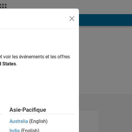
ión
Más
Programming
Languages:
MATLAB
t voir les événements et les offres
d States
.
Asie-Pacifique
Australia
(English)
India
(English)