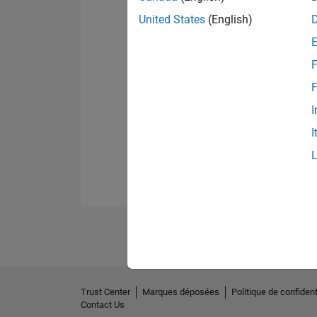
United States
(English)
F
F
I
I
Trust Center
Marques déposées
Politique de confident
Contact Us