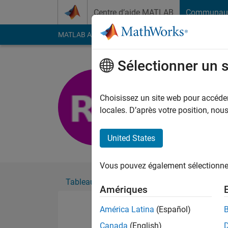
Passer au contenu
Centre d’aide MATLAB
Communau
MATLAB Answers
File Exchange
Cody
AI Cha
Sélectionner un 
Rahul Sha
Actif depuis 2021
Choisissez un site web pour accéder 
Followers:
0
Followi
locales. D’après votre position, no
Follow
United States
Vous pouvez également sélectionner 
Tableau de bord
Badges
Recommanda
Amériques
América Latina
(Español)
Canada
(English)