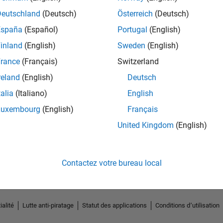
Deutschland
(Deutsch)
Österreich
(Deutsch)
España
(Español)
Portugal
(English)
inland
(English)
Sweden
(English)
rance
(Français)
Switzerland
reland
(English)
Deutsch
talia
(Italiano)
English
Luxembourg
(English)
Français
No Endorsements received
United Kingdom
(English)
Contactez votre bureau local
ialité
Lutte anti-piratage
Statut des applications
Conditions d՚utilisation