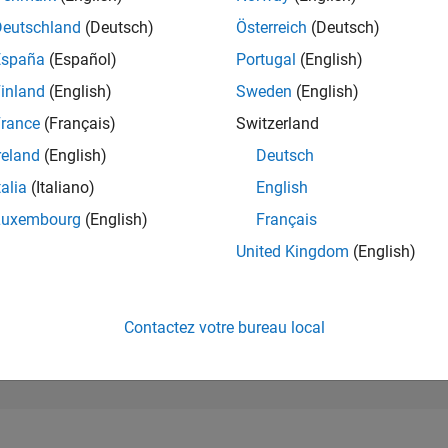
25 821
of 302 031
Deutschland
(Deutsch)
Österreich
(Deutsch)
España
(Español)
Portugal
(English)
RÉPUTATION
1
inland
(English)
Sweden
(English)
rance
(Français)
Switzerland
CONTRIBUTIO
6
Questions
reland
(English)
Deutsch
0
Réponses
talia
(Italiano)
English
ACCEPTATION
Luxembourg
(English)
Français
VOS RÉPONS
50.0%
1/24
05/24
L
09/24
01/25
05/25
09/25
01/26
05/26
United Kingdom
(English)
CHRONOLOGIE
VOTES REÇUS
1
Contactez votre bureau local