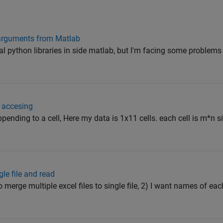
 arguments from Matlab
rnal python libraries in side matlab, but I'm facing some problems
d accesing
pending to a cell, Here my data is 1x11 cells. each cell is m*n si
gle file and read
o merge multiple excel files to single file, 2) I want names of ea