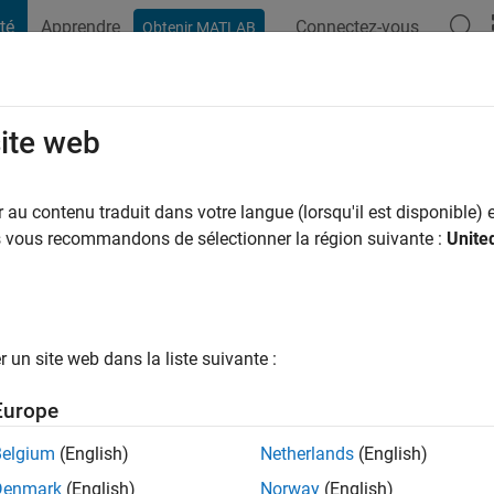
té
Apprendre
Connectez-vous
Obtenir MATLAB
t Playground
Conversaciones
Competiciones
Blogs
Publicac
site web
Sekhar Kommineni
 a
|
Actif depuis 2022
au contenu traduit dans votre langue (lorsqu'il est disponible) e
ng:
0
us vous recommandons de sélectionner la région suivante :
Unite
un site web dans la liste suivante :
tions
Europe
Belgium
(English)
Netherlands
(English)
RANG
Denmark
(English)
Norway
(English)