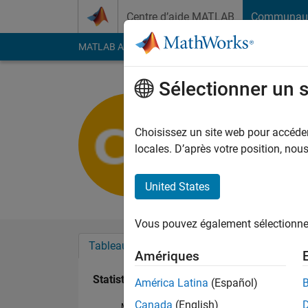
Passer au contenu
Centre d’aide MATLAB
Communau
MATLAB Answers
File Exchange
Cody
AI Cha
Sélectionner un 
Chandra 
Last seen: 3 mois il y
Choisissez un site web pour accéder 
Followers:
0
Followi
locales. D’après votre position, no
Follow
United States
Vous pouvez également sélectionner 
Tableau de bord
Badges
Recommanda
Amériques
Statistiques
América Latina
(Español)
Canada
(English)
MATLAB Answers