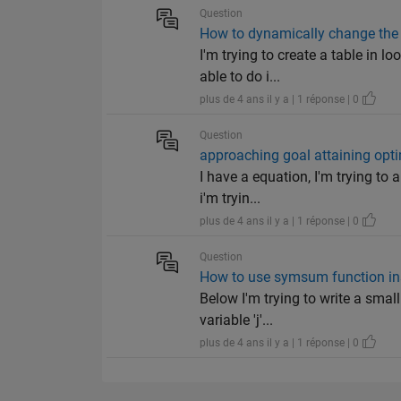
Question
How to dynamically change the 
I'm trying to create a table in 
able to do i...
plus de 4 ans il y a | 1 réponse | 0
Question
approaching goal attaining opt
I have a equation, I'm trying to 
i'm tryin...
plus de 4 ans il y a | 1 réponse | 0
Question
How to use symsum function ins
Below I'm trying to write a smal
variable 'j'...
plus de 4 ans il y a | 1 réponse | 0