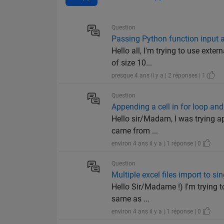
Question
Passing Python function input
Hello all, I'm trying to use exte
of size 10...
presque 4 ans il y a | 2 réponses | 1
Question
Appending a cell in for loop an
Hello sir/Madam, I was trying ap
came from ...
environ 4 ans il y a | 1 réponse | 0
Question
Multiple excel files import to sin
Hello Sir/Madame !) I'm trying t
same as ...
environ 4 ans il y a | 1 réponse | 0