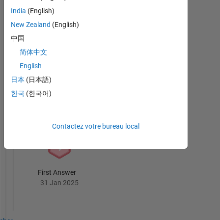
Badges
India
(English)
New Zealand
(English)
MATLAB
Answers
Tout
中国
Badges
简体中文
English
日本
(日本語)
한국
(한국어)
Knowledgeable Level 2
28 Jun 2025
Contactez votre bureau local
First Answer
31 Jan 2025