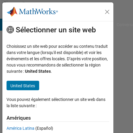
Passer au contenu
Community
Profile
B Answers
File Exchange
Cody
AI Chat Playground
Convers
Sélectionner un site web
Choisissez un site web pour accéder au contenu traduit
Vedant
dans votre langue (lorsqu'il est disponible) et voir les
événements et les offres locales. D’après votre position,
Shah
nous vous recommandons de sélectionner la région
suivante :
United States
.
Last
seen:
5
United States
mois
il y a
Vous pouvez également sélectionner un site web dans
|
la liste suivante :
Actif
depuis
Amériques
2025
América Latina
(Español)