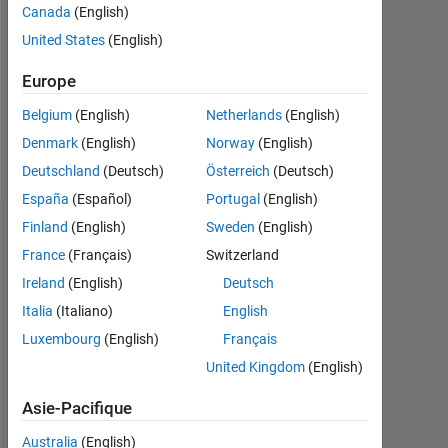
Followers:
Canada
(English)
0
United States
(English)
Following:
Europe
0
Belgium
(English)
Netherlands
(English)
Denmark
(English)
Norway
(English)
Follow
Deutschland
(Deutsch)
Österreich
(Deutsch)
España
(Español)
Portugal
(English)
Finland
(English)
Sweden
(English)
Badges
France
(Français)
Switzerland
Ireland
(English)
Deutsch
Italia
(Italiano)
English
Luxembourg
(English)
Français
United Kingdom
(English)
Asie-Pacifique
Australia
(English)