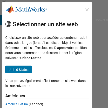
Passer au contenu
Community
Profile
B Answers
File Exchange
Cody
AI Chat Playground
Convers
Sélectionner un site web
Choisissez un site web pour accéder au contenu traduit
Shivangi
dans votre langue (lorsqu'il est disponible) et voir les
événements et les offres locales. D’après votre position,
Giri
nous vous recommandons de sélectionner la région
suivante :
United States
.
Last
seen:
presque
United States
2 ans il
y a
Vous pouvez également sélectionner un site web dans
|
la liste suivante :
Actif
depuis
Amériques
2022
América Latina
(Español)