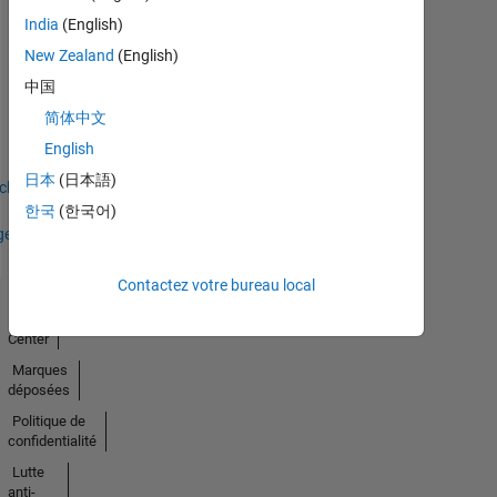
India
(English)
New Zealand
(English)
中国
No
简体中文
Badges
English
Earned
日本
(日本語)
icher
한국
(한국어)
ges
Contactez votre bureau local
Trust
Center
Marques
déposées
Politique de
confidentialité
Lutte
anti-