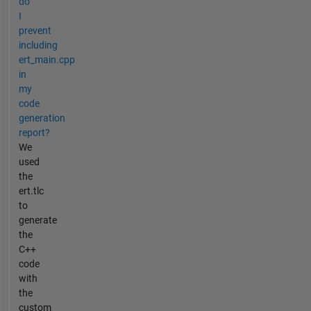
do
I
prevent
including
ert_main.cpp
in
my
code
generation
report?
We
used
the
ert.tlc
to
generate
the
C++
code
with
the
custom