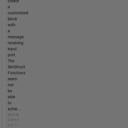
create
a
customized
block
with
a
message
receiving
input
port.
The
SimStruct
Functions
seem
not
be
able
to
achie...
plus de
3 ans il
y a | 1