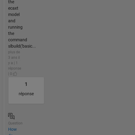
the
ecaxt
model
and
running
the
command
slbuild('basic...
plus de
3 ans il
y a | 1
réponse
| 0
1
réponse
Question
How