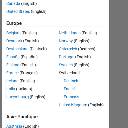
Canada
(English)
Follow
United States
(English)
Message
Europe
Belgium
(English)
Netherlands
(English)
Denmark
(English)
Norway
(English)
Tableau de bord
Deutschland
(Deutsch)
Österreich
(Deutsch)
Statistiques
España
(Español)
Portugal
(English)
Finland
(English)
Sweden
(English)
MATLAB Answers
France
(Français)
Switzerland
-2
-1
3
2
Ireland
(English)
Deutsch
Italia
(Italiano)
English
CONTRIBUTIONS
Luxembourg
(English)
Français
L
1
United Kingdom
(English)
Asie-Pacifique
Australia
(English)