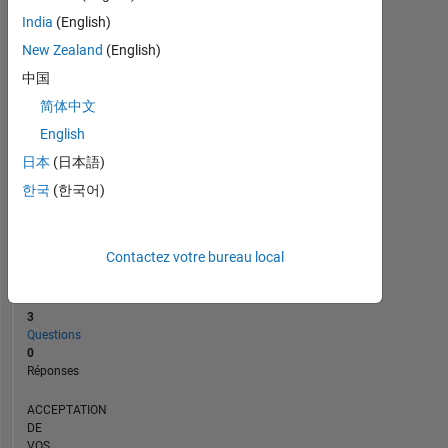
0
India
(English)
08/22
02/23
08/23
08/24
02/25
08/25
08/26
09/22
04/23
11/23
06/24
01/25
03/26
02/22
10/22
06/23
02/24
L
10/24
06/25
02/26
CHRONOLOGIE
New Zealand
(English)
中国
简体中文
RANG
25
English
709
日本
(日本語)
of
302
한국
(한국어)
025
RÉPUTATION
Contactez votre bureau local
1
CONTRIBUTIONS
3
Questions
0
Réponses
ACCEPTATION
DE
VOS