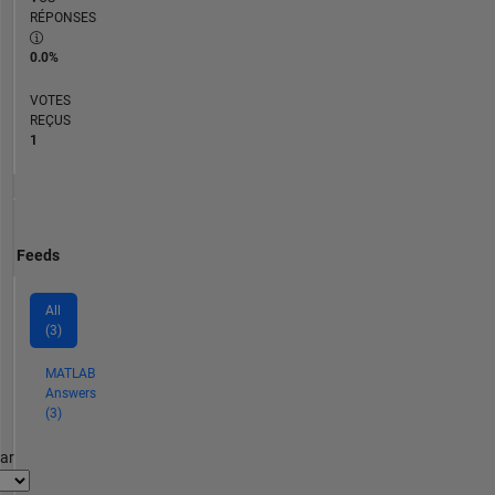
RÉPONSES
0.0%
VOTES
REÇUS
1
Feeds
All
(3)
MATLAB
Answers
(3)
par