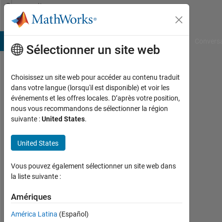
Passer au contenu
Community
Profile
B Answers
File Exchange
Cody
AI Chat Playground
Convers
Sélectionner un site web
Choisissez un site web pour accéder au contenu traduit
Xunkai
dans votre langue (lorsqu'il est disponible) et voir les
événements et les offres locales. D’après votre position,
Hu
nous vous recommandons de sélectionner la région
suivante :
United States
.
Actif
depuis
2022
United States
Followers:
Vous pouvez également sélectionner un site web dans
0
la liste suivante :
Following:
Amériques
0
América Latina
(Español)