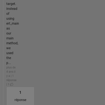
target.
Instead
of
using
ert_main
as
our
main
method,
we
used
the
p...
plus de
4 ans il
y a | 1
réponse
| 1
1
réponse