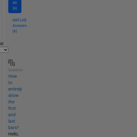
All
(6)
MATLAB
Answers
(6)
par
Question
How
to
entirely
show
the
first
and
last
bars?
Hello,