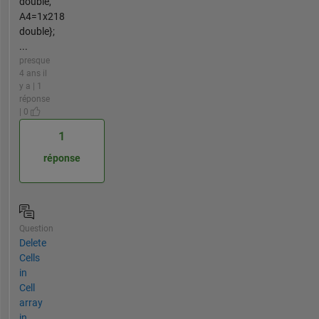
double,
A4=1x218
double};
...
presque
4 ans il
y a | 1
réponse
| 0
1
réponse
Question
Delete
Cells
in
Cell
array
in