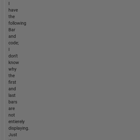
I
have
the
following
Bar
and
code;
I
don't
know
why
the
first
and
last
bars
are
not
entierely
displaying.
Just