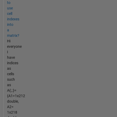
to
use
cell
indexes
into
a
matrix?
Hi
everyone
I
have
indices
as
cells
such
as
A{:,:}=
{A1=1x212
double,
A2=
1x218