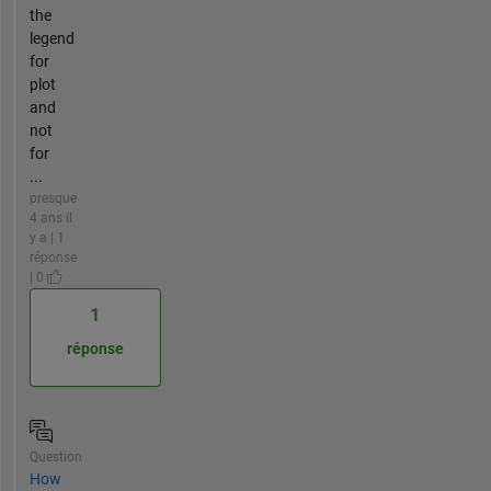
the
legend
for
plot
and
not
for
...
presque
4 ans il
y a | 1
réponse
| 0
1
réponse
Question
How