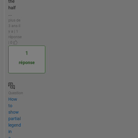
the
half
...
plus de
3 ans il
y a | 1
réponse
| 0
1
réponse
Question
How
to
show
partial
legend
in
a