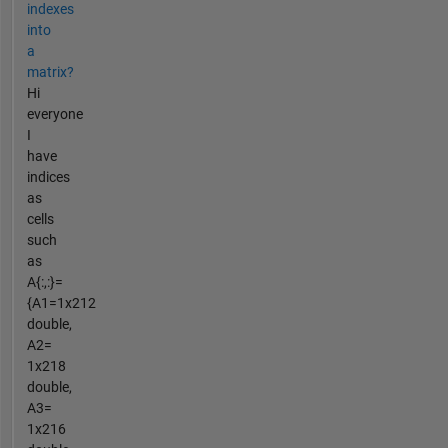
indexes
into
a
matrix?
Hi
everyone
I
have
indices
as
cells
such
as
A{:,:}=
{A1=1x212
double,
A2=
1x218
double,
A3=
1x216