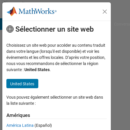
Passer au contenu
Community
Profile
B Answers
File Exchange
Cody
AI Chat Playground
Convers
Sélectionner un site web
Choisissez un site web pour accéder au contenu traduit
Ibrahs
dans votre langue (lorsqu'il est disponible) et voir les
événements et les offres locales. D’après votre position,
Last
nous vous recommandons de sélectionner la région
seen:
suivante :
United States
.
plus
de 3
United States
ans il
y a
|
Vous pouvez également sélectionner un site web dans
Actif
la liste suivante :
depuis
2022
Amériques
América Latina
(Español)
Followers: