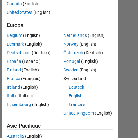
0
Canada
(English)
United States
(English)
Following:
0
Europe
Belgium
(English)
Netherlands
(English)
Follow
Denmark
(English)
Norway
(English)
Deutschland
(Deutsch)
Österreich
(Deutsch)
España
(Español)
Portugal
(English)
Tableau de bord
Finland
(English)
Sweden
(English)
France
(Français)
Switzerland
Statistiques
Ireland
(English)
Deutsch
MATLAB Answers
Italia
(Italiano)
English
Luxembourg
(English)
Français
-2
-1
6
5
United Kingdom
(English)
4
CONTRIBUTIONS
Asie-Pacifique
3
L
Australia
(English)