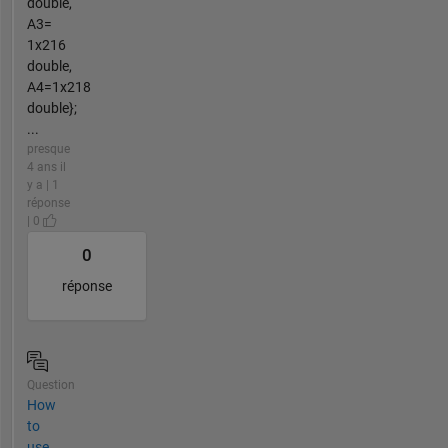
double,
A3=
1x216
double,
A4=1x218
double};
...
presque
4 ans il
y a | 1
réponse
| 0
0
réponse
Question
How
to
use