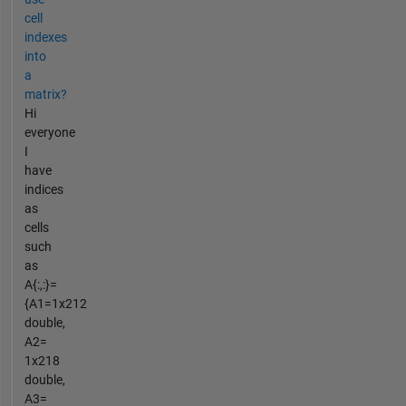
cell
indexes
into
a
matrix?
Hi
everyone
I
have
indices
as
cells
such
as
A{:,:}=
{A1=1x212
double,
A2=
1x218
double,
A3=