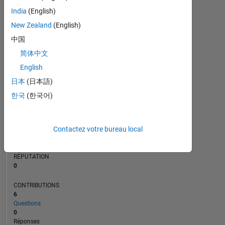
2
India
(English)
1
New Zealand
(English)
0
中国
07/22
01/23
07/23
07/24
01/25
07/25
07/26
08/22
03/23
10/23
05/24
12/24
02/26
01/22
09/22
05/23
01/24
L
09/24
05/25
01/26
简体中文
CHRONOLOGIE
English
日本
(日本語)
RANG
한국
(한국어)
88
890
of
302
Contactez votre bureau local
028
RÉPUTATION
0
CONTRIBUTIONS
6
Questions
0
Réponses