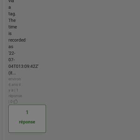
via
a
tag.
The
time
is
recorded
as
'22-
07-
04T013:09:42Z'
(it...
environ
4 ans il
y a | 1
réponse
| 0
1
réponse