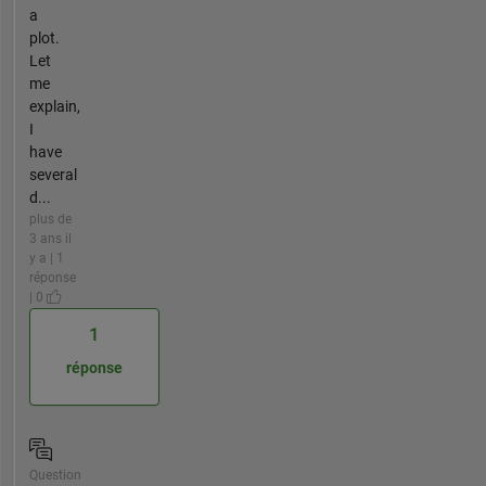
a
plot.
Let
me
explain,
I
have
several
d...
plus de
3 ans il
y a | 1
réponse
| 0
1
réponse
Question