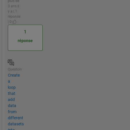
plus de
3 ans il
y a | 1
réponse
| 0
1
réponse
Question
Create
a
loop
that
add
data
from
different
datasets
into