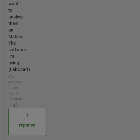
want
to
analyse
them
on
Matlab.
The
software
I'm
using
(LabChart)
e...
environ
4 ans il
y a | 1
réponse
| 0
1
réponse