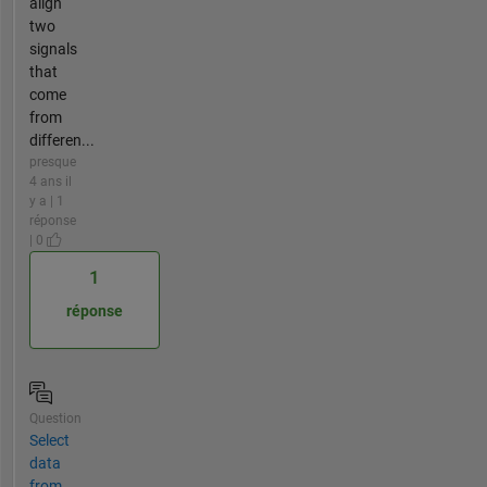
align
two
signals
that
come
from
differen...
presque
4 ans il
y a | 1
réponse
| 0
1
réponse
Question
Select
data
from