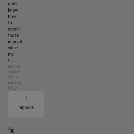
don't
know
how
to
create
those
interval
since
my
ti...
environ
4 ans il
y a | 1
réponse
| 0
1
réponse