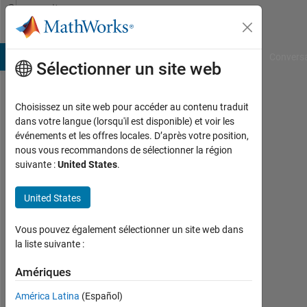
Passer au contenu
Community
Profile
B Answers
File Exchange
Cody
AI Chat Playground
Convers
Sélectionner un site web
Choisissez un site web pour accéder au contenu traduit
Marpe
dans votre langue (lorsqu'il est disponible) et voir les
événements et les offres locales. D’après votre position,
Last
nous vous recommandons de sélectionner la région
seen:
suivante :
United States
.
plus
de 3
United States
ans il
y a
|
Vous pouvez également sélectionner un site web dans
Actif
la liste suivante :
depuis
2022
Amériques
América Latina
(Español)
Followers: