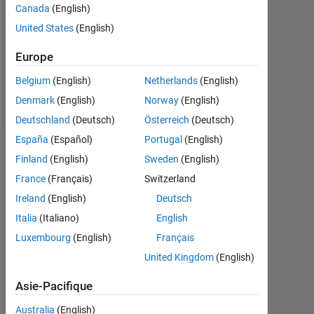
0
Canada
(English)
United States
(English)
Following:
0
Europe
Belgium
(English)
Netherlands
(English)
Follow
Denmark
(English)
Norway
(English)
Deutschland
(Deutsch)
Österreich
(Deutsch)
España
(Español)
Portugal
(English)
Tableau de bord
Finland
(English)
Sweden
(English)
France
(Français)
Switzerland
Statistiques
Ireland
(English)
Deutsch
MATLAB Answers
Italia
(Italiano)
English
Luxembourg
(English)
Français
-2
-1
4
3
United Kingdom
(English)
CONTRIBUTIONS
2
Asie-Pacifique
L
Australia
(English)