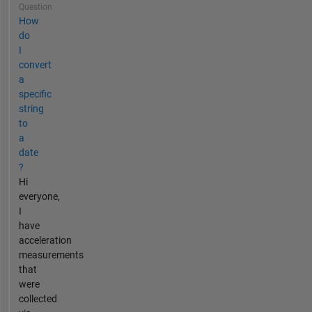
Question
How
do
I
convert
a
specific
string
to
a
date
?
Hi
everyone,
I
have
acceleration
measurements
that
were
collected