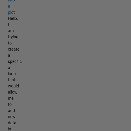
a
plot
Hello,
I
am
trying
to
create
a
specific
a
loop
that
would
allow
me
to
add
new
data
in