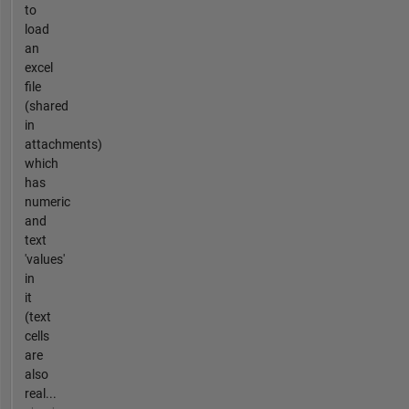
to
load
an
excel
file
(shared
in
attachments)
which
has
numeric
and
text
'values'
in
it
(text
cells
are
also
real...