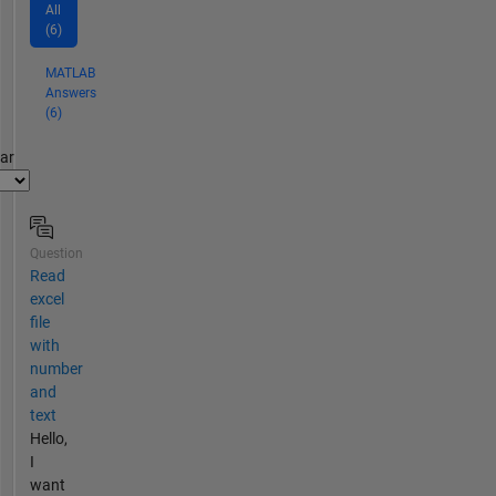
All
(6)
MATLAB
Answers
(6)
par
Question
Read
excel
file
with
number
and
text
Hello,
I
want