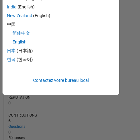
1
India
(English)
New Zealand
(English)
0
中国
01/23
07/23
01/24
07/24
01/25
07/25
07/26
07/22
02/23
09/23
04/24
L
11/24
06/25
01/26
08/26
简体中文
CHRONOLOGIE
English
日本
(日本語)
RANG
한국
(한국어)
79
564
of
302
Contactez votre bureau local
023
RÉPUTATION
0
CONTRIBUTIONS
6
Questions
0
Réponses