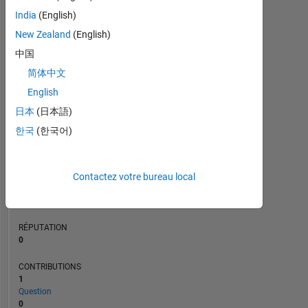
CONTRIBUTIONS
L
1
India
(English)
New Zealand
(English)
中国
0
简体中文
11/14
03/16
07/17
11/18
03/20
07/21
11/22
03/24
07/25
02/15
09/16
04/18
11/19
06/21
01/23
08/24
03/26
07/13
04/15
01/17
10/18
07/20
L
04/22
01/24
10/25
English
CHRONOLOGIE
日本
(日本語)
한국
(한국어)
RANG
69
900
Contactez votre bureau local
of
302
031
RÉPUTATION
0
CONTRIBUTIONS
1
Question
0