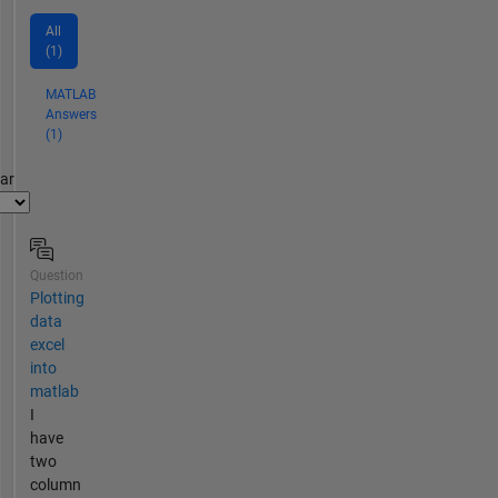
All
(1)
MATLAB
Answers
(1)
par
Question
Plotting
data
excel
into
matlab
I
have
two
column