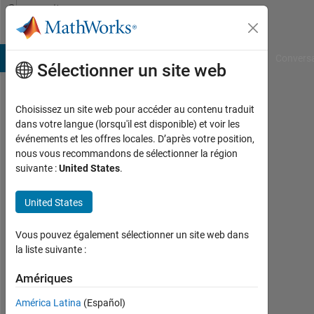
Passer au contenu
Community
Profile
B Answers
File Exchange
Cody
AI Chat Playground
Convers
Sélectionner un site web
Choisissez un site web pour accéder au contenu traduit
izyan
dans votre langue (lorsqu'il est disponible) et voir les
événements et les offres locales. D’après votre position,
izzati
nous vous recommandons de sélectionner la région
suivante :
United States
.
Universiti
Teknologi
United States
Mara
Actif
Vous pouvez également sélectionner un site web dans
depuis
la liste suivante :
2013
Amériques
Followers:
América Latina
(Español)
0