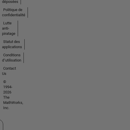
déposées
Politique de
confidentialité
Lutte
anti-
piratage
Statut des
applications
Conditions
d՚utilisation
Contact
Us
©
1994-
2026
The
MathWorks,
Inc.
tionner un site web