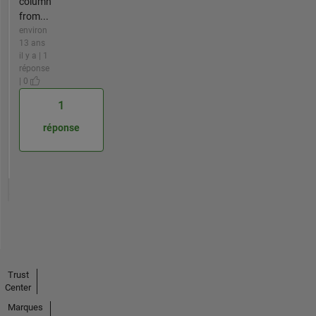
column
from...
environ
13 ans
il y a | 1
réponse
| 0
1
réponse
Trust
Center
Marques