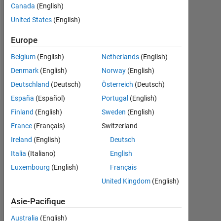
Canada
(English)
Following:
United States
(English)
0
Europe
Follow
Belgium
(English)
Netherlands
(English)
Denmark
(English)
Norway
(English)
Message
Deutschland
(Deutsch)
Österreich
(Deutsch)
España
(Español)
Portugal
(English)
Finland
(English)
Sweden
(English)
Tableau de bord
France
(Français)
Switzerland
Statistiques
Ireland
(English)
Deutsch
Italia
(Italiano)
English
MATLAB Answers
Luxembourg
(English)
Français
-2
-1
3
2
United Kingdom
(English)
Asie-Pacifique
Australia
(English)