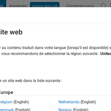
té
Apprendre
Connectez-vous
Obtenir MATLAB
t Playground
Conversaciones
Competiciones
Blogs
Publicac
site web
kakis
au contenu traduit dans votre langue (lorsqu'il est disponible) e
ng:
0
us vous recommandons de sélectionner la région suivante :
Unite
e the bo$$
un site web dans la liste suivante :
Europe
tions
Belgium
(English)
Netherlands
(English)
Please
login
to endorse this person in a skill
Denmark
(English)
Norway
(English)