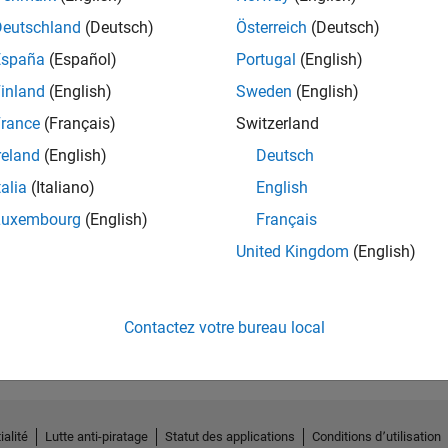
Deutschland
(Deutsch)
Österreich
(Deutsch)
España
(Español)
Portugal
(English)
inland
(English)
Sweden
(English)
rance
(Français)
Switzerland
reland
(English)
Deutsch
talia
(Italiano)
English
Luxembourg
(English)
Français
United Kingdom
(English)
No Endorsements received
Contactez votre bureau local
ialité
Lutte anti-piratage
Statut des applications
Conditions d՚utilisation