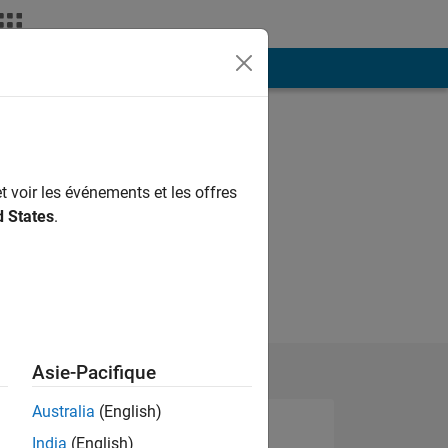
ión
Más
t voir les événements et les offres
d States
.
Asie-Pacifique
Australia
(English)
India
(English)