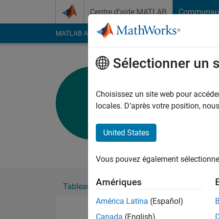
Passer au contenu
Centre d’aide MATLAB
Communau
MATLAB Answers
File Exchange
Cody
AI Cha
Sélectionner un 
Eamon Ge
Actif depuis 2022
Choisissez un site web pour accéder 
Followers:
0
Followi
locales. D’après votre position, no
Follow
United States
paying the cost to b
Vous pouvez également sélectionner 
Amériques
Tableau de bord
Badges
Recommanda
América Latina
(Español)
Canada
(English)