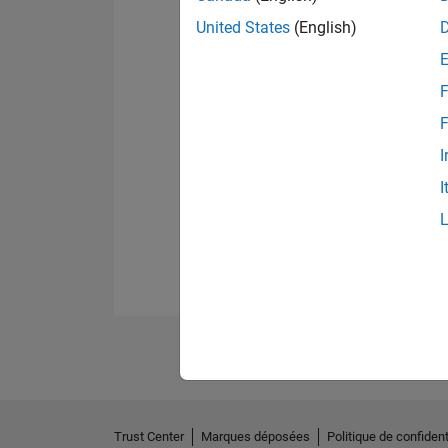
United States
(English)
F
F
I
I
Trust Center
Marques déposées
Politique de confident