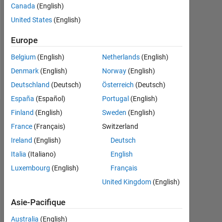
Followers:
Canada
(English)
0
United States
(English)
Following:
Europe
0
Belgium
(English)
Netherlands
(English)
Denmark
(English)
Norway
(English)
Follow
Deutschland
(Deutsch)
Österreich
(Deutsch)
España
(Español)
Portugal
(English)
Finland
(English)
Sweden
(English)
Tableau de bord
France
(Français)
Switzerland
Statistiques
Ireland
(English)
Deutsch
Italia
(Italiano)
English
MATLAB Answers
Luxembourg
(English)
Français
-2
-1
4
3
United Kingdom
(English)
Asie-Pacifique
2
Australia
(English)