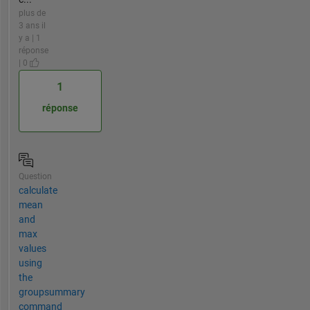
plus de
3 ans il
y a | 1
réponse
| 0
1
réponse
Question
calculate
mean
and
max
values
using
the
groupsummary
command