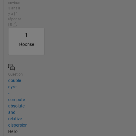
environ
3 ans il
y a | 1
réponse
| 0
1
réponse
Question
double
gyre
-
compute
absolute
and
relative
dispersion
Hello