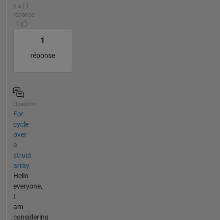
y a | 1
réponse
| 0
1
réponse
Question
For
cycle
over
a
struct
array
Hello
everyone,
I
am
considering