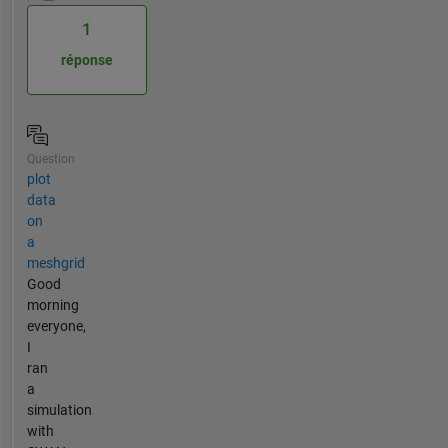
1
réponse
Question
plot
data
on
a
meshgrid
Good
morning
everyone,
I
ran
a
simulation
with