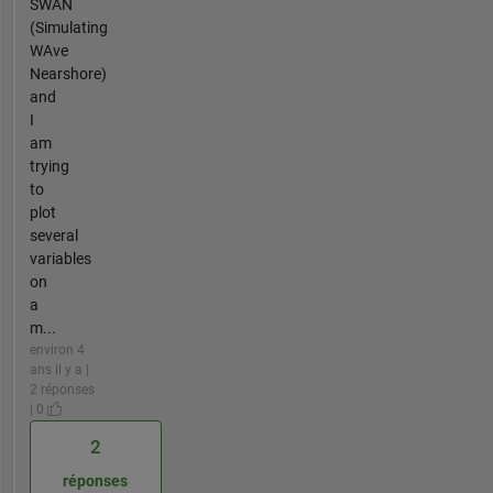
SWAN
(Simulating
WAve
Nearshore)
and
I
am
trying
to
plot
several
variables
on
a
m...
environ 4
ans il y a |
2 réponses
| 0
2
réponses