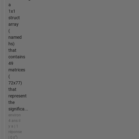
a
1x1
struct
array
(
named
hs)
that
contains
49
matrices
(
72x77)
that
represent
the
significa...
environ
4 ans il
y a | 1
réponse
| 0