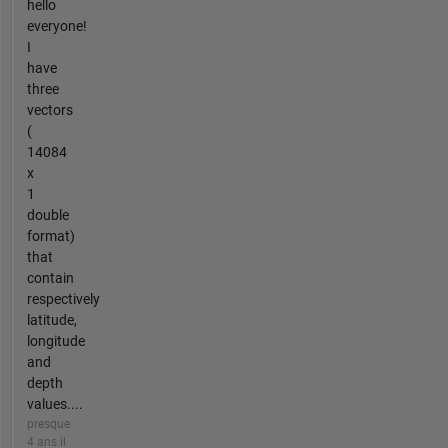
hello
everyone!
I
have
three
vectors
(
14084
x
1
double
format)
that
contain
respectively
latitude,
longitude
and
depth
values....
presque
4 ans il