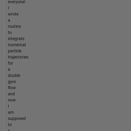
everyone!
I
wrote
a
routine
to
integrate
numerical
particle
trajectories
for
a
double
gyre
flow
and
now
I
am
supposed
to
c...