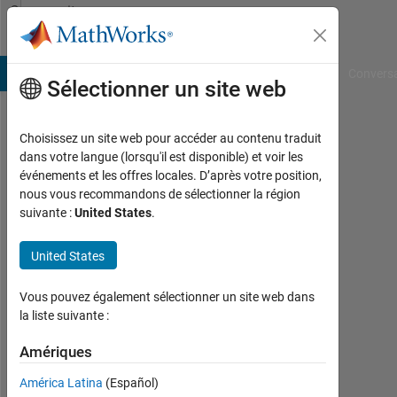
Passer au contenu
Community
Profile
B Answers
File Exchange
Cody
AI Chat Playground
Convers
Sélectionner un site web
Choisissez un site web pour accéder au contenu traduit
Tiziano
dans votre langue (lorsqu'il est disponible) et voir les
événements et les offres locales. D’après votre position,
Bagnasco
nous vous recommandons de sélectionner la région
suivante :
United States
.
Last
seen:
presque
United States
2 ans il
y a
Vous pouvez également sélectionner un site web dans
|
la liste suivante :
Actif
depuis
Amériques
2022
América Latina
(Español)