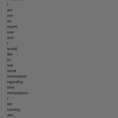
I
am
not
an
expert
user
and
I
would
like
to
ask
some
information
regarding
time
interpolation.
I
am
running
sim...