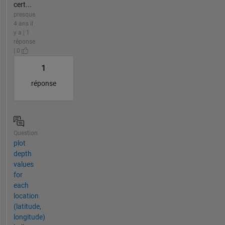
cert...
presque
4 ans il
y a | 1
réponse
| 0
1
réponse
Question
plot
depth
values
for
each
location
(latitude,
longitude)