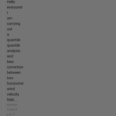
Hello
everyone!
I
am
carrying
out
a
quantile-
quantile
analysis
and
bias
correction
between
two
horizontal
wind
velocity
field...
environ
3 ans il
y a | 1