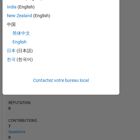
CONTRIBUTIONS
L
India
(English)
1
New Zealand
(English)
中国
0
简体中文
11/22
05/23
11/23
05/24
11/24
05/25
05/26
05/22
12/22
07/23
02/24
L
09/24
04/25
11/25
06/26
CHRONOLOGIE
English
日本
(日本語)
한국
(한국어)
RANG
82
161
of
Contactez votre bureau local
302
028
RÉPUTATION
0
CONTRIBUTIONS
7
Questions
0