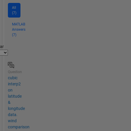
All
(7)
MATLAB
Answers
(7)
par
Question
cubic
interp2
on
latitude
&
longitude
data.
wind
comparison