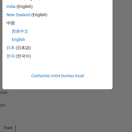
India
(English)
New Zealand
(English)
中国
First Answer
06 Jun 2022
简体中文
English
日本
(日本語)
한국
(한국어)
Thankful Level 2
27 Jun 2022
Contactez votre bureau local
icher
ges
Trust