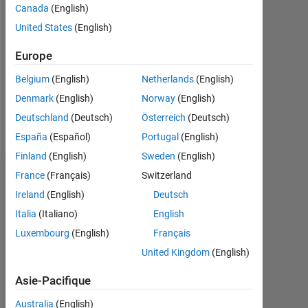
Canada
(English)
Following:
United States
(English)
0
Europe
Follow
Belgium
(English)
Netherlands
(English)
Denmark
(English)
Norway
(English)
Deutschland
(Deutsch)
Österreich
(Deutsch)
Programming
Languages:
España
(Español)
Portugal
(English)
MATLAB
Finland
(English)
Sweden
(English)
France
(Français)
Switzerland
Badges
Ireland
(English)
Deutsch
Curious's
Italia
(Italiano)
English
Badges
Luxembourg
(English)
Français
MATLAB
United Kingdom
(English)
Answers
Tout
Badges
Asie-Pacifique
Australia
(English)