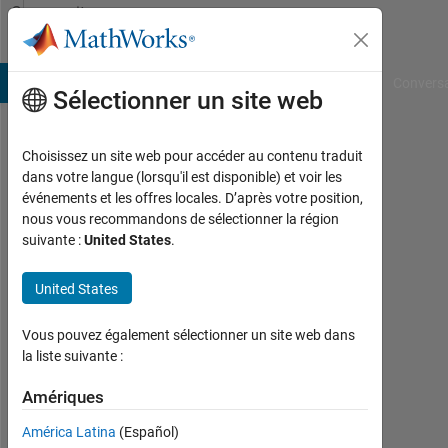
Passer au contenu
Community
Profile
B Answers
File Exchange
Cody
AI Chat Playground
Convers
Sélectionner un site web
Choisissez un site web pour accéder au contenu traduit
Curious
dans votre langue (lorsqu'il est disponible) et voir les
événements et les offres locales. D’après votre position,
Last
nous vous recommandons de sélectionner la région
seen:
suivante :
United States
.
environ
3 ans il
United States
y a
|
Actif
Vous pouvez également sélectionner un site web dans
depuis
la liste suivante :
2022
Amériques
Followers:
América Latina
(Español)
0