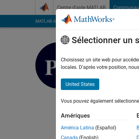
Passer au contenu
Centre d’aide MATLAB
Communau
MATLAB Answers
File Exchange
Cody
AI Cha
Sélectionner un 
Philip Bor
Choisissez un site web pour accéder 
MathWorks
locales. D’après votre position, no
Actif depuis 2011
Followers:
0
Followi
United States
Follow
Messa
Vous pouvez également sélectionner 
Developer on the MA
with interest in MATL
Amériques
Any opinions stated 
América Latina
(Español)
statements on behal
Canada
(English)