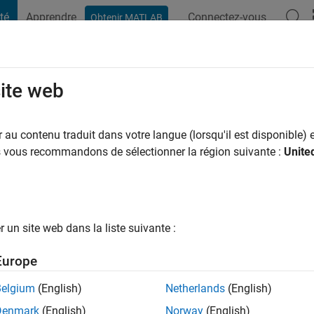
té
Apprendre
Connectez-vous
Obtenir MATLAB
t Playground
Conversaciones
Competiciones
Blogs
Publicac
site web
ghesani
au contenu traduit dans votre langue (lorsqu'il est disponible) e
us vous recommandons de sélectionner la région suivante :
Unite
ng:
0
ge
un site web dans la liste suivante :
TLAB language team from 1997 through Feb 2019. Now an ind
AB Consulting. Look for an additional profile here.
Europe
are my own and not those of MathWorks. I do not make policy, or
Belgium
(English)
Netherlands
(English)
f of the MathWorks.
Denmark
(English)
Norway
(English)