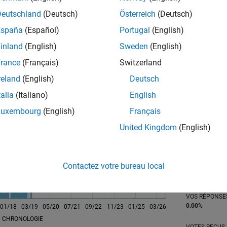
Deutschland
(Deutsch)
Österreich
(Deutsch)
España
(Español)
Portugal
(English)
tions
inland
(English)
Sweden
(English)
rance
(Français)
Switzerland
reland
(English)
Deutsch
RANG
148
talia
(Italiano)
English
of 302 028
Luxembourg
(English)
Français
RÉPUTATION
United Kingdom
(English)
832
CONTRIBUTIO
0
Questions
Contactez votre bureau local
282
Réponses
ACCEPTATION
VOS RÉPONS
0.00%
01/18
L
03/19
05/20
07/21
09/22
11/23
01/25
03/26
CHRONOLOGIE