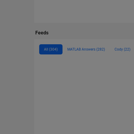
Feeds
All (304)
MATLAB Answers (282)
Cody (22)