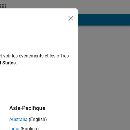
ión
Más
t voir les événements et les offres
d States
.
ependent agent
Asie-Pacifique
 official
Australia
(English)
India
(English)