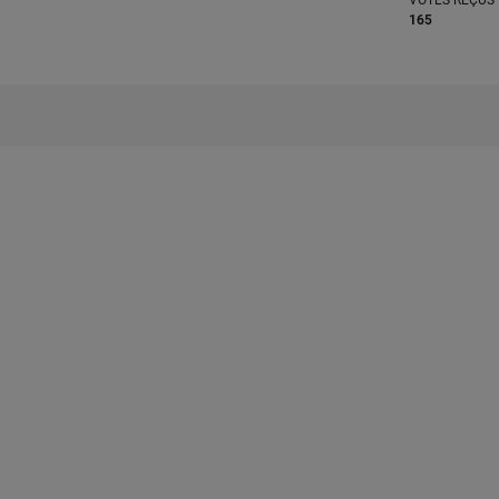
VOTES REÇUS
165