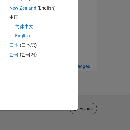
New Zealand
(English)
中国
简体中文
English
日本
(日本語)
한국
(한국어)
Afficher tout Badges
Sélectionner un site web
France