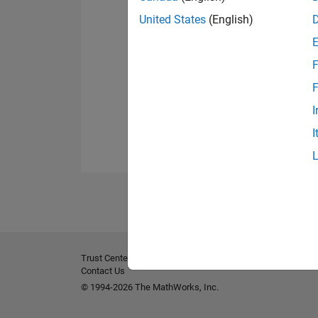
United States
(English)
F
F
I
I
Trust Center
Marques déposées
Politique de confident
Contact Us
© 1994-2026 The MathWorks, Inc.