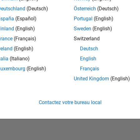
Deutschland
(Deutsch)
Österreich
(Deutsch)
España
(Español)
Portugal
(English)
inland
(English)
Sweden
(English)
rance
(Français)
Switzerland
reland
(English)
Deutsch
talia
(Italiano)
English
No Badges Earned
Luxembourg
(English)
Français
United Kingdom
(English)
Contactez votre bureau local
ialité
Lutte anti-piratage
Statut des applications
Conditions d՚utilisation