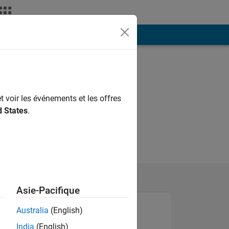
ión
Más
t voir les événements et les offres
d States
.
Asie-Pacifique
Australia
(English)
India
(English)