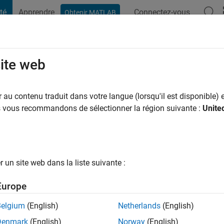
té
Apprendre
Connectez-vous
Obtenir MATLAB
t Playground
Conversaciones
Competiciones
Blogs
Publicac
site web
ans il y a
|
Actif depuis 2023
au contenu traduit dans votre langue (lorsqu'il est disponible) e
ng:
0
us vous recommandons de sélectionner la région suivante :
Unite
un site web dans la liste suivante :
tions
Europe
Belgium
(English)
Netherlands
(English)
Denmark
(English)
Norway
(English)