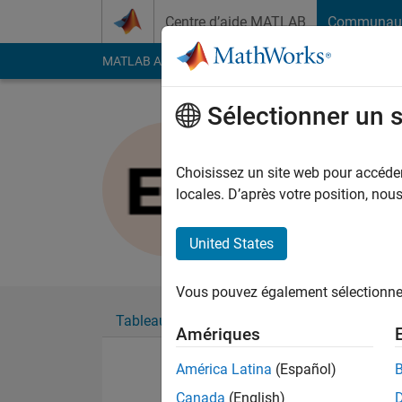
Passer au contenu
Centre d’aide MATLAB
Communau
MATLAB Answers
File Exchange
Cody
AI Cha
Sélectionner un 
Enrico
Last seen: presque 2 
Choisissez un site web pour accéder 
Followers:
0
Followi
locales. D’après votre position, no
Follow
United States
Vous pouvez également sélectionner 
Tableau de bord
Badges
Recommanda
Amériques
América Latina
(Español)
Canada
(English)