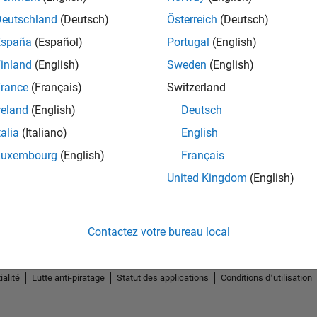
Deutschland
(Deutsch)
Österreich
(Deutsch)
España
(Español)
Portugal
(English)
inland
(English)
Sweden
(English)
rance
(Français)
Switzerland
reland
(English)
Deutsch
talia
(Italiano)
English
Luxembourg
(English)
Français
United Kingdom
(English)
Contactez votre bureau local
ialité
Lutte anti-piratage
Statut des applications
Conditions d՚utilisation