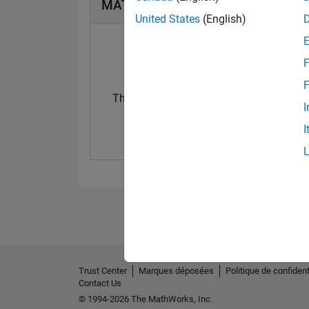
MATLAB Answers Badges
United States
(English)
F
F
Thankful Level 2
I
06 Sep 2022
I
Trust Center
Marques déposées
Politique de confident
Contact Us
© 1994-2026 The MathWorks, Inc.