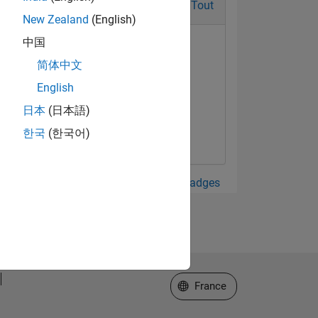
Tout
New Zealand
(English)
中国
简体中文
English
日本
(日本語)
한국
(한국어)
Afficher tout Badges
Sélectionner un site web
France