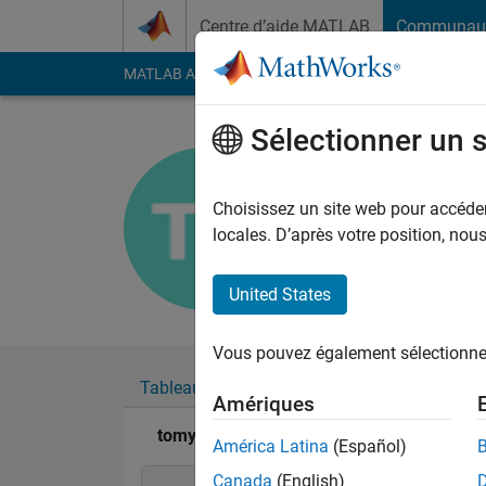
Passer au contenu
Centre d’aide MATLAB
Communau
MATLAB Answers
File Exchange
Cody
AI Cha
Sélectionner un 
tomy
Last seen: presque 4 
Choisissez un site web pour accéder 
Followers:
0
Followi
locales. D’après votre position, no
Follow
United States
Vous pouvez également sélectionner 
Tableau de bord
Badges
Recommanda
Amériques
tomy's Badges
América Latina
(Español)
Canada
(English)