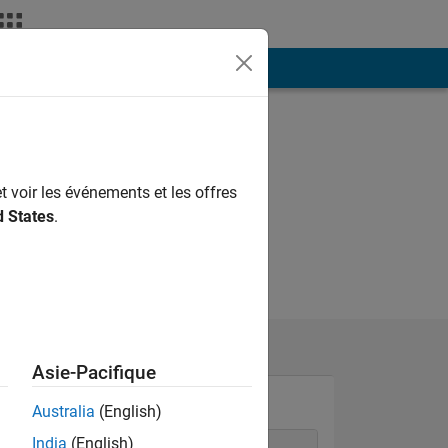
ión
Más
t voir les événements et les offres
d States
.
Asie-Pacifique
Australia
(English)
India
(English)