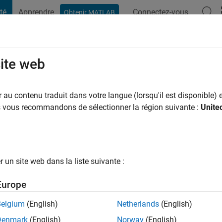
té
Apprendre
Connectez-vous
Obtenir MATLAB
t Playground
Conversaciones
Competiciones
Blogs
Publicac
site web
ans il y a
|
Actif depuis 2022
au contenu traduit dans votre langue (lorsqu'il est disponible) e
ng:
0
us vous recommandons de sélectionner la région suivante :
Unite
un site web dans la liste suivante :
tions
Europe
Belgium
(English)
Netherlands
(English)
Denmark
(English)
Norway
(English)