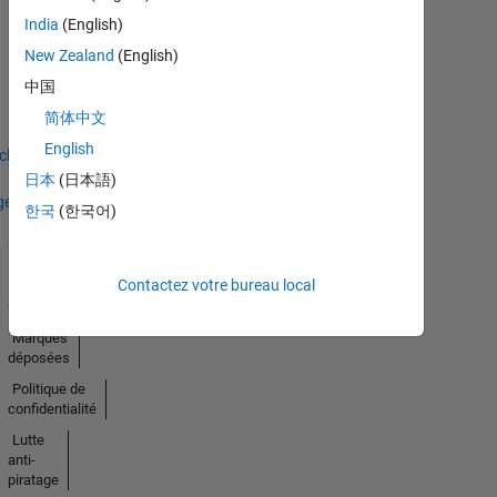
India
(English)
Thankful Level 3
New Zealand
(English)
05 Oct 2022
中国
简体中文
English
icher
日本
(日本語)
ges
한국
(한국어)
Contactez votre bureau local
Trust
Center
Marques
déposées
Politique de
confidentialité
Lutte
anti-
piratage