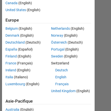
0
Canada
(English)
United States
(English)
Following:
0
Europe
Belgium
(English)
Netherlands
(English)
Follow
Denmark
(English)
Norway
(English)
Deutschland
(Deutsch)
Österreich
(Deutsch)
España
(Español)
Portugal
(English)
Badges
Finland
(English)
Sweden
(English)
France
(Français)
Switzerland
Ali's
Badges
Ireland
(English)
Deutsch
Italia
(Italiano)
English
MATLAB
Luxembourg
(English)
Français
Answers
Tout
Badges
United Kingdom
(English)
Asie-Pacifique
Australia
(English)