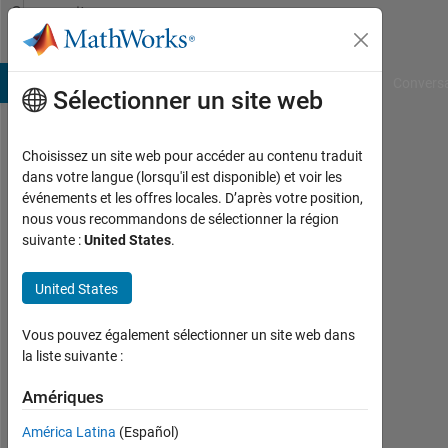
Passer au contenu
Community
Profile
B Answers
File Exchange
Cody
AI Chat Playground
Convers
Sélectionner un site web
Choisissez un site web pour accéder au contenu traduit
Ali
dans votre langue (lorsqu'il est disponible) et voir les
événements et les offres locales. D’après votre position,
Last
nous vous recommandons de sélectionner la région
seen:
suivante :
United States
.
plus
de 3
United States
ans il
y a
|
Vous pouvez également sélectionner un site web dans
Actif
la liste suivante :
depuis
2022
Amériques
América Latina
(Español)
Followers: