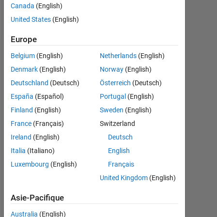
Canada
(English)
Follow
United States
(English)
Europe
Recommandations
Belgium
(English)
Netherlands
(English)
Denmark
(English)
Norway
(English)
Please
Deutschland
(Deutsch)
Österreich
(Deutsch)
login
to
España
(Español)
Portugal
(English)
endorse
Finland
(English)
Sweden
(English)
this
France
(Français)
Switzerland
person
in
Ireland
(English)
Deutsch
a
Italia
(Italiano)
English
skill
Luxembourg
(English)
Français
United Kingdom
(English)
Asie-Pacifique
Australia
(English)