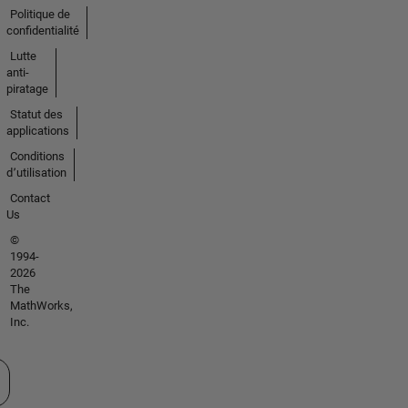
Politique de
confidentialité
Lutte
anti-
piratage
Statut des
applications
Conditions
d՚utilisation
Contact
Us
©
1994-
2026
The
MathWorks,
Inc.
tionner un site web