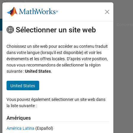
Passer au contenu
Community
Profile
B Answers
File Exchange
Cody
AI Chat Playground
Convers
Sélectionner un site web
Choisissez un site web pour accéder au contenu traduit
석
dans votre langue (lorsqu'il est disponible) et voir les
événements et les offres locales. D’après votre position,
준
nous vous recommandons de sélectionner la région
suivante :
United States
.
Actif
depuis
2023
United States
Followers:
Vous pouvez également sélectionner un site web dans
0
la liste suivante :
Following:
Amériques
0
América Latina
(Español)