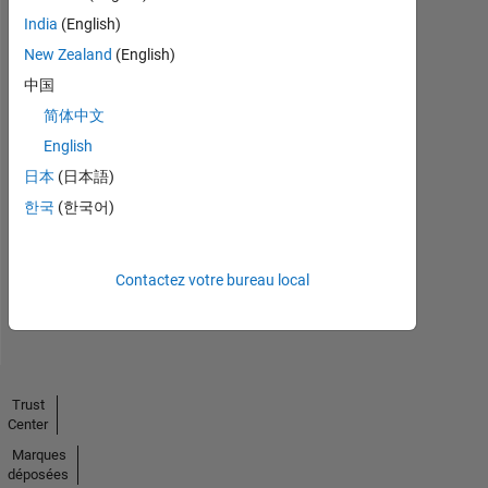
India
(English)
New Zealand
(English)
中国
简体中文
English
No
日本
(日本語)
Endorsements
한국
(한국어)
received
Contactez votre bureau local
Trust
Center
Marques
déposées