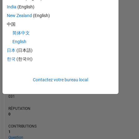
CONTRIBUTIONS
India
(English)
L
1
New Zealand
(English)
中国
简体中文
0
05/23
10/23
03/24
08/24
01/25
11/25
04/26
12/22
06/23
12/23
06/24
L
12/24
06/25
12/25
06/26
English
CHRONOLOGIE
日本
(日本語)
한국
(한국어)
RANG
179
Contactez votre bureau local
661
of
302
031
RÉPUTATION
0
CONTRIBUTIONS
1
Question