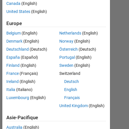
Canada
(English)
Followers:
United States
(English)
0
Europe
Following:
0
Belgium
(English)
Netherlands
(English)
Denmark
(English)
Norway
(English)
Follow
Deutschland
(Deutsch)
Österreich
(Deutsch)
España
(Español)
Portugal
(English)
Finland
(English)
Sweden
(English)
Tableau de bord
France
(Français)
Switzerland
Ireland
(English)
Deutsch
Statistiques
Italia
(Italiano)
English
Luxembourg
(English)
Français
MATLAB Answers
United Kingdom
(English)
-2
-1
3
2
Asie-Pacifique
Australia
(English)