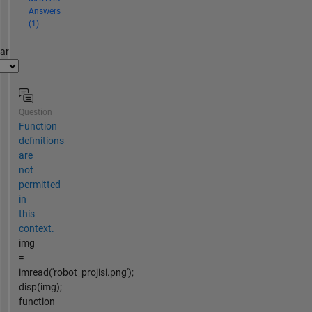
Answers
(1)
par
Question
Function
definitions
are
not
permitted
in
this
context.
img
=
imread('robot_projisi.png');
disp(img);
function