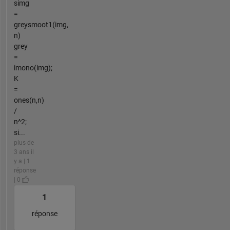
simg
=
greysmoot1(img,
n)
grey
=
imono(img);
K
=
ones(n,n)
/
n^2;
si...
plus de
3 ans il
y a | 1
réponse
| 0
1
réponse