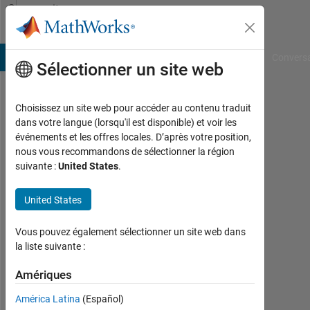
Passer au contenu
Community
Profile
B Answers
File Exchange
Cody
AI Chat Playground
Convers
Sélectionner un site web
Choisissez un site web pour accéder au contenu traduit
mousa
dans votre langue (lorsqu'il est disponible) et voir les
événements et les offres locales. D’après votre position,
alsarhan
nous vous recommandons de sélectionner la région
suivante :
United States
.
Last
seen:
plus
United States
de 3
ans il
Vous pouvez également sélectionner un site web dans
y a
la liste suivante :
|
Actif
Amériques
depuis
América Latina
(Español)
2022