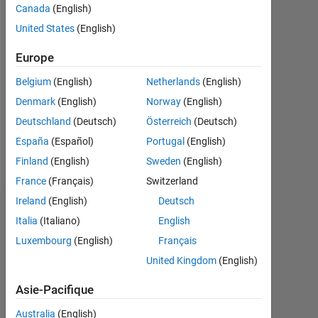
Canada
(English)
Followers:
United States
(English)
0
Europe
Following:
Belgium
(English)
Netherlands
(English)
0
Denmark
(English)
Norway
(English)
Deutschland
(Deutsch)
Österreich
(Deutsch)
Follow
España
(Español)
Portugal
(English)
Message
Finland
(English)
Sweden
(English)
France
(Français)
Switzerland
Ireland
(English)
Deutsch
Badges
Italia
(Italiano)
English
Luxembourg
(English)
Français
Yoshio's
Badges
United Kingdom
(English)
Community
Asie-Pacifique
Tout
Badges
Australia
(English)