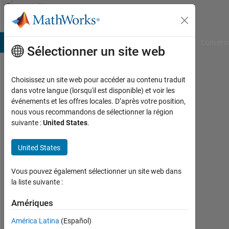
Passer au contenu
Community
Profile
B Answers
File Exchange
Cody
AI Chat Playground
Convers
Sélectionner un site web
Choisissez un site web pour accéder au contenu traduit
Yoshio
dans votre langue (lorsqu'il est disponible) et voir les
événements et les offres locales. D’après votre position,
nous vous recommandons de sélectionner la région
suivante :
United States
.
Last
seen:
United States
plus
d'un
an il
Vous pouvez également sélectionner un site web dans
y a
la liste suivante :
|
Amériques
Actif
depuis
América Latina
(Español)
2012