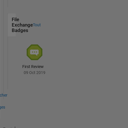
File
Exchange
Tout
Badges
First Review
09 Oct 2019
icher
ges