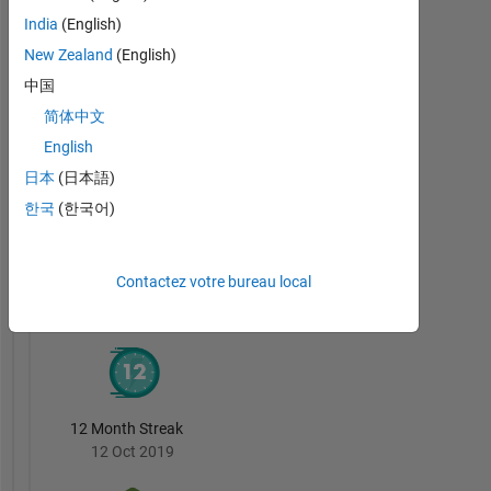
India
(English)
New Zealand
(English)
中国
MATLAB Mini Hack...
简体中文
11 Nov 2021
English
日本
(日本語)
한국
(한국어)
MATLAB
Answers
Tout
Contactez votre bureau local
Badges
12 Month Streak
12 Oct 2019