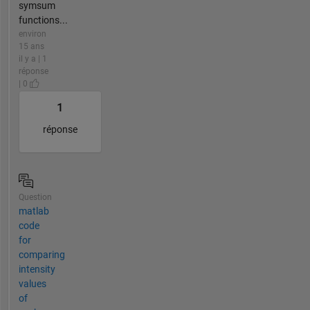
symsum
functions...
environ
15 ans
il y a | 1
réponse
| 0
1
réponse
Question
matlab
code
for
comparing
intensity
values
of