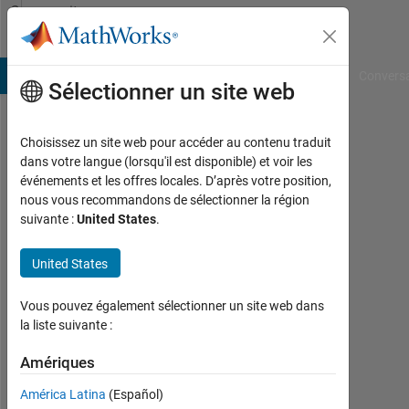
Passer au contenu
Community
Profile
B Answers
File Exchange
Cody
AI Chat Playground
Convers
Sélectionner un site web
Choisissez un site web pour accéder au contenu traduit
Aditi
dans votre langue (lorsqu'il est disponible) et voir les
événements et les offres locales. D’après votre position,
Actif
nous vous recommandons de sélectionner la région
depuis
suivante :
United States
.
2011
United States
Followers:
0
Vous pouvez également sélectionner un site web dans
la liste suivante :
Following:
0
Amériques
América Latina
(Español)
Follow