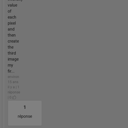
value
of
each
pixel
and
then
create
the
third
image
my
fir...
environ
15 ans
il y a | 1
réponse
| 0
1
réponse