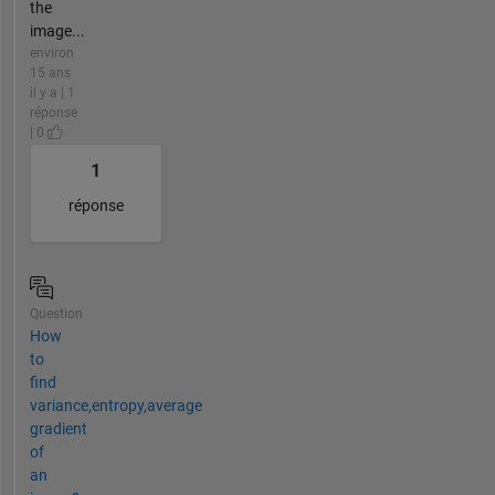
the
image...
environ
15 ans
il y a | 1
réponse
| 0
1
réponse
Question
How
to
find
variance,entropy,average
gradient
of
an