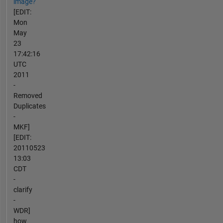
image?
[EDIT:
Mon
May
23
17:42:16
UTC
2011
-
Removed
Duplicates
-
MKF]
[EDIT:
20110523
13:03
CDT
-
clarify
-
WDR]
how