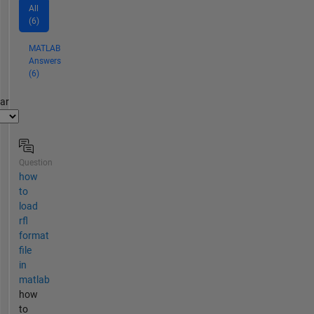
All
(6)
MATLAB
Answers
(6)
par
Question
how
to
load
rfl
format
file
in
matlab
how
to