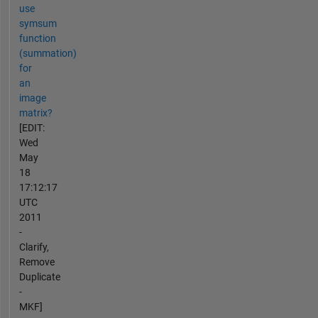
use
symsum
function
(summation)
for
an
image
matrix?
[EDIT:
Wed
May
18
17:12:17
UTC
2011
-
Clarify,
Remove
Duplicate
-
MKF]