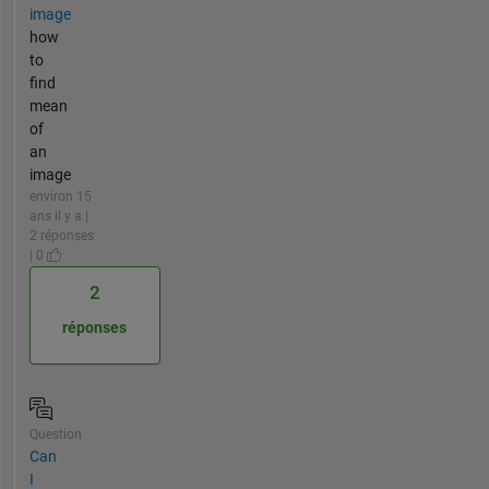
image
how
to
find
mean
of
an
image
environ 15
ans il y a |
2 réponses
| 0
2
réponses
Question
Can
I