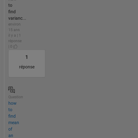
to
find
varianc...
environ
15 ans
il y a | 1
réponse
| 0
1
réponse
Question
how
to
find
mean
of
an