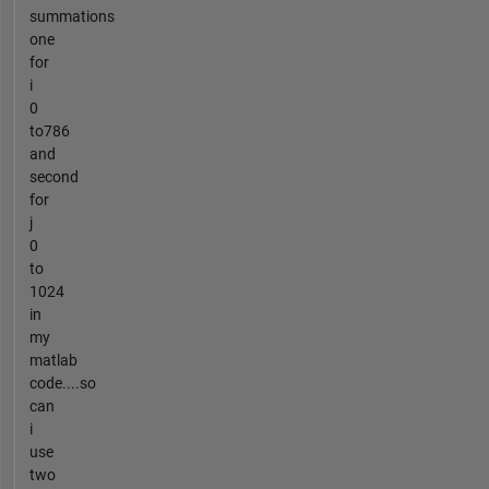
summations
one
for
i
0
to786
and
second
for
j
0
to
1024
in
my
matlab
code....so
can
i
use
two