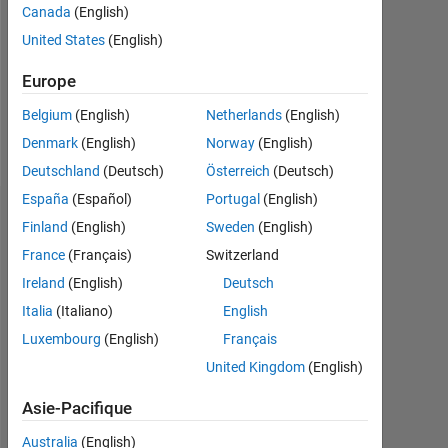
Canada
(English)
Message
United States
(English)
i
am
Europe
b.tech
Belgium
(English)
Netherlands
(English)
student
studying
Denmark
(English)
Norway
(English)
Afficher
electronics
Deutschland
(Deutsch)
Österreich
(Deutsch)
plus
and
España
(Español)
Portugal
(English)
communication
Tableau de bord
engineering..
Finland
(English)
Sweden
(English)
France
(Français)
Switzerland
Statistiques
Ireland
(English)
Deutsch
MATLAB Answers
Italia
(Italiano)
English
Luxembourg
(English)
Français
-2
-1
8
7
United Kingdom
(English)
6
CONTRIBUTIONS
5
Asie-Pacifique
4
L
Australia
(English)