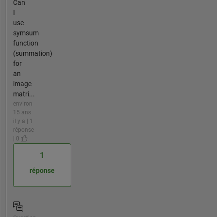
Can
I
use
symsum
function
(summation)
for
an
image
matri...
environ
15 ans
il y a | 1
réponse
| 0
1
réponse