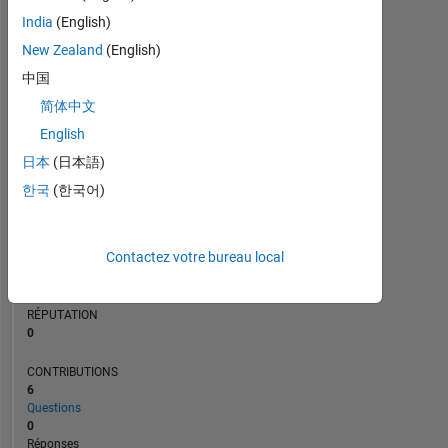
3
India
(English)
2
New Zealand
(English)
1
中国
0
12/12
07/14
02/16
09/17
04/19
11/20
06/22
01/24
08/25
03/13
01/15
11/16
09/18
07/20
05/22
03/24
01/26
05/11
06/13
07/15
08/17
L
09/19
10/21
11/23
12/25
简体中文
CHRONOLOGIE
English
日本
(日本語)
RANG
한국
(한국어)
106
049
of
Contactez votre bureau local
302
028
RÉPUTATION
0
CONTRIBUTIONS
6
Questions
0
Réponses