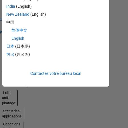
Badges
India
(English)
Earned
New Zealand
(English)
icher
中国
简体中文
ges
English
日本
(日本語)
Trust
한국
(한국어)
Center
Marques
déposées
Contactez votre bureau local
Politique de
confidentialité
Lutte
anti-
piratage
Statut des
applications
Conditions