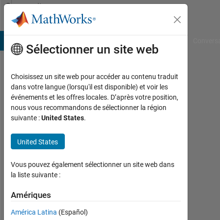
Passer au contenu
Community
Profile
B Answers
File Exchange
Cody
AI Chat Playground
Convers
Sélectionner un site web
Choisissez un site web pour accéder au contenu traduit
Hafiz
dans votre langue (lorsqu'il est disponible) et voir les
événements et les offres locales. D’après votre position,
Last
nous vous recommandons de sélectionner la région
seen:
suivante :
United States
.
plus
de 2
United States
ans il
y a
Vous pouvez également sélectionner un site web dans
Followers:
la liste suivante :
0
Amériques
Following:
América Latina
(Español)
1