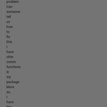
problem.
Can
someone
tell
us
how
to
fix
this.
I
have
othe
comm.
functions
in
my
package.
More
so,
I
have
this