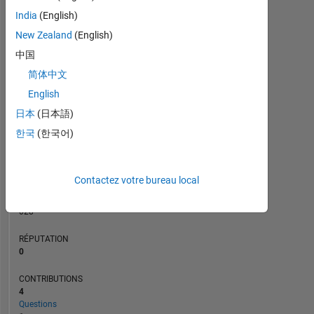
CONTRIBUTIONS
L
1
India
(English)
New Zealand
(English)
中国
0
简体中文
11/14
04/16
09/17
02/19
07/20
12/21
05/23
10/24
03/26
01/15
08/16
03/18
10/19
05/21
12/22
07/24
02/26
06/13
04/15
02/17
12/18
L
10/20
08/22
06/24
04/26
English
CHRONOLOGIE
日本
(日本語)
한국
(한국어)
RANG
107
731
Contactez votre bureau local
of
302
028
RÉPUTATION
0
CONTRIBUTIONS
4
Questions