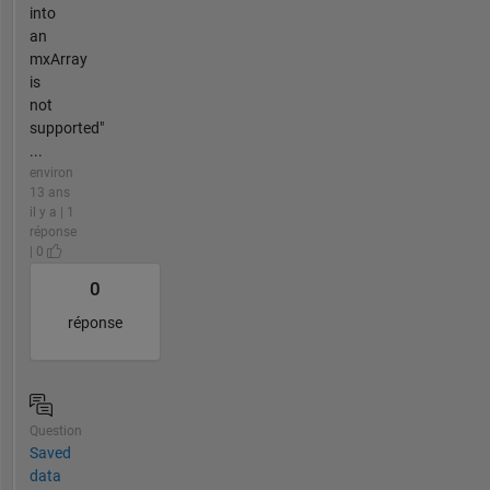
into
an
mxArray
is
not
supported"
...
environ
13 ans
il y a | 1
réponse
| 0
0
réponse
Question
Saved
data