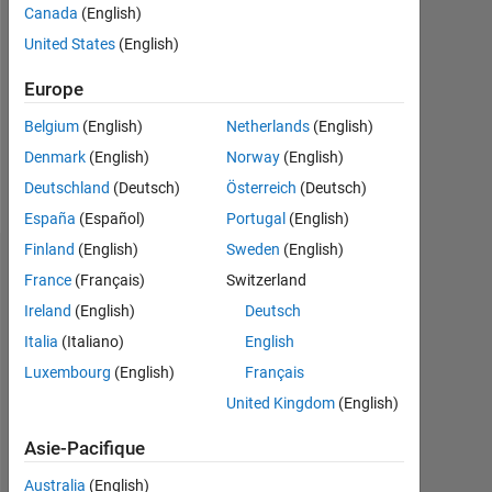
0
Canada
(English)
United States
(English)
Following:
0
Europe
Belgium
(English)
Netherlands
(English)
Follow
Denmark
(English)
Norway
(English)
Message
Deutschland
(Deutsch)
Österreich
(Deutsch)
España
(Español)
Portugal
(English)
Finland
(English)
Sweden
(English)
Tableau de bord
France
(Français)
Switzerland
Ireland
(English)
Deutsch
Statistiques
Italia
(Italiano)
English
MATLAB Answers
Luxembourg
(English)
Français
United Kingdom
(English)
-2
-1
3
2
Asie-Pacifique
Australia
(English)