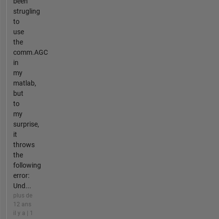
been
strugling
to
use
the
comm.AGC
in
my
matlab,
but
to
my
surprise,
it
throws
the
following
error:
Und...
plus de
12 ans
il y a | 1