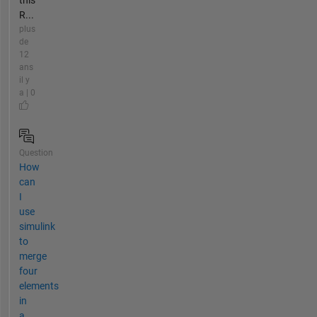
R...
plus
de
12
ans
il y
a | 0
Question
How
can
I
use
simulink
to
merge
four
elements
in
a