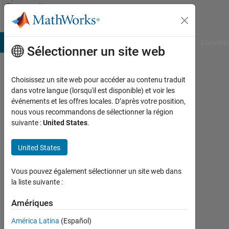
Passer au contenu
Community
Profile
B Answers
File Exchange
Cody
AI Chat Playground
Convers
Sélectionner un site web
Choisissez un site web pour accéder au contenu traduit
Ken
dans votre langue (lorsqu'il est disponible) et voir les
événements et les offres locales. D’après votre position,
Last
nous vous recommandons de sélectionner la région
seen:
suivante :
United States
.
9
mois
United States
il y a
|
Vous pouvez également sélectionner un site web dans
Actif
la liste suivante :
depuis
2013
Amériques
Followers:
América Latina
(Español)