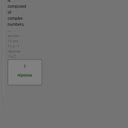
is
composed
of
complex
numbers,
...
environ
13 ans
il y a | 1
réponse
| 0
1
réponse