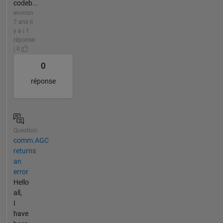
codeb...
environ
7 ans il
y a | 1
réponse
| 0
0
réponse
Question
comm.AGC
returns
an
error
Hello
all,
I
have