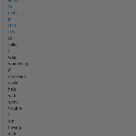
to
plots
in
UTC
time
Hi
folks,
I
was
wondering
if
someone
could
help
with
some
trouble
I
am
having
with