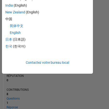
1
India
(English)
New Zealand
(English)
0
中国
08/23
01/24
06/24
11/24
04/25
02/26
07/26
03/23
09/23
03/24
09/24
L
03/25
09/25
03/26
简体中文
CHRONOLOGIE
English
日本
(日本語)
RANG
한국
(한국어)
183
951
of
302
Contactez votre bureau local
025
RÉPUTATION
0
CONTRIBUTIONS
8
Questions
1
Réponse