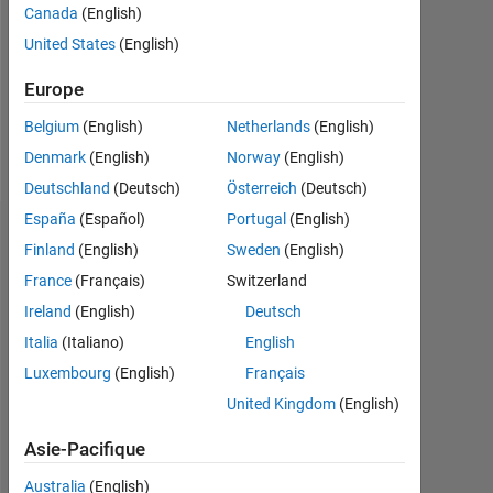
0
Canada
(English)
United States
(English)
Following:
0
Europe
Belgium
(English)
Netherlands
(English)
Follow
Denmark
(English)
Norway
(English)
Deutschland
(Deutsch)
Österreich
(Deutsch)
España
(Español)
Portugal
(English)
Tableau de bord
Finland
(English)
Sweden
(English)
France
(Français)
Switzerland
Statistiques
Ireland
(English)
Deutsch
MATLAB Answers
Italia
(Italiano)
English
Luxembourg
(English)
Français
-2
-1
4
3
United Kingdom
(English)
CONTRIBUTIONS
2
Asie-Pacifique
L
Australia
(English)