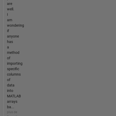
are
well.
I
am
wondering
if
anyone
has
a
method
of
importing
specific
columns
of
data
into
MATLAB
arrays
ba...
plus de