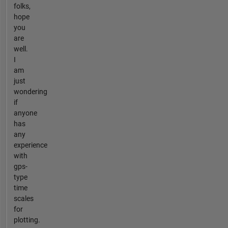
folks,
hope
you
are
well.
I
am
just
wondering
if
anyone
has
any
experience
with
gps-
type
time
scales
for
plotting.