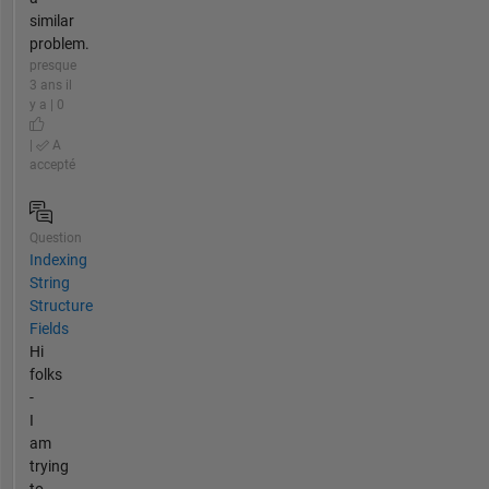
similar
problem.
presque
3 ans il
y a | 0
|
A
accepté
Question
Indexing
String
Structure
Fields
Hi
folks
-
I
am
trying
to