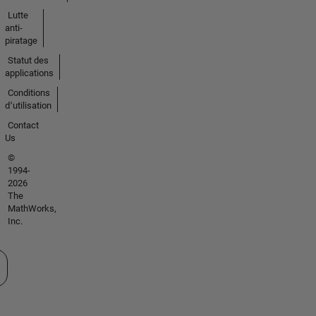
Lutte
anti-
piratage
Statut des
applications
Conditions
d՚utilisation
Contact
Us
©
1994-
2026
The
MathWorks,
Inc.
tionner un site web