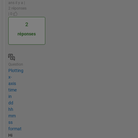
ans il y a |
2 réponses
| 0
2
réponses
Question
Plotting
x-
axis
time
in
dd
hh
mm
ss
format
Hi