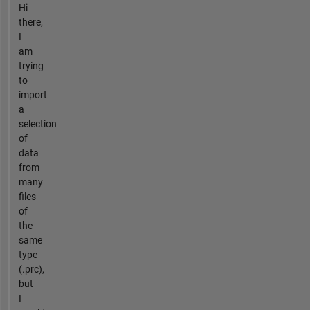
Hi
there,
I
am
trying
to
import
a
selection
of
data
from
many
files
of
the
same
type
(.prc),
but
I