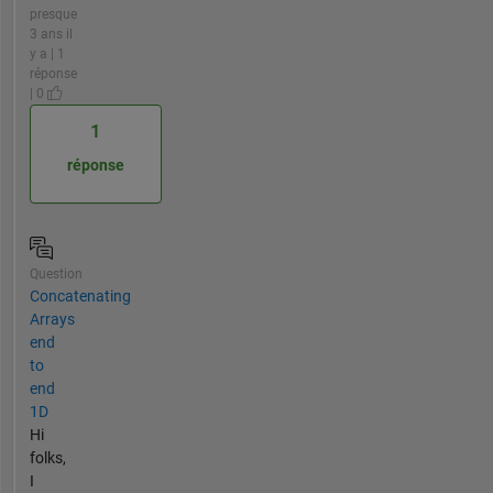
presque
3 ans il
y a | 1
réponse
| 0
1
réponse
Question
Concatenating
Arrays
end
to
end
1D
Hi
folks,
I