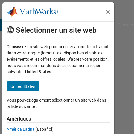
Passer au contenu
Community
Profile
B Answers
File Exchange
Cody
AI Chat Playground
Convers
Sélectionner un site web
Choisissez un site web pour accéder au contenu traduit
Calum
dans votre langue (lorsqu'il est disponible) et voir les
événements et les offres locales. D’après votre position,
Last
nous vous recommandons de sélectionner la région
seen:
suivante :
United States
.
plus
d'un
United States
an il
y a
|
Vous pouvez également sélectionner un site web dans
Actif
la liste suivante :
depuis
2023
Amériques
América Latina
(Español)
Followers: