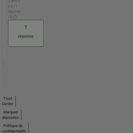
3 ans il
y a | 1
réponse
| 0
1
réponse
Trust
Center
Marques
déposées
Politique de
confidentialité