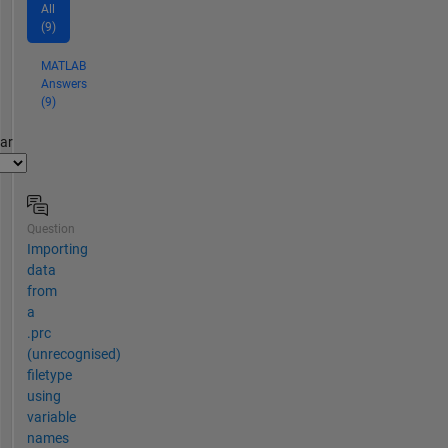
All
(9)
MATLAB
Answers
(9)
par
Question
Importing
data
from
a
.prc
(unrecognised)
filetype
using
variable
names