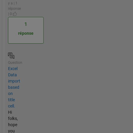
y a | 1
réponse
| 0
1
réponse
Question
Excel
Data
import
based
on
title
cell.
Hi
folks,
hope
you