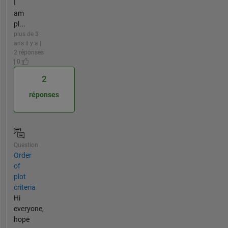
I
am
pl...
plus de 3
ans il y a |
2 réponses
| 0
2
réponses
Question
Order
of
plot
criteria
Hi
everyone,
hope