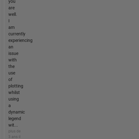
you
are
well.
I
am
currently
experiencing
an
issue
with
the
use
of
plotting
whilst
using
a
dynamic
legend
wit...
plus de
3 ans il