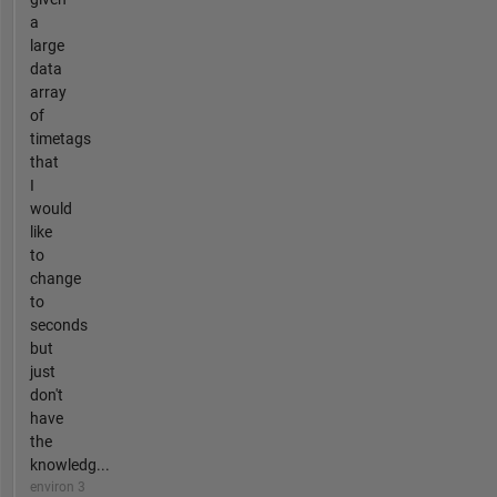
a
large
data
array
of
timetags
that
I
would
like
to
change
to
seconds
but
just
don't
have
the
knowledg...
environ 3