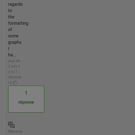
regards
to
the
formatting
of
some
graphs
I
ha...
plus de
2 ans il
y a | 1
réponse
| 0
1
réponse
Réponse