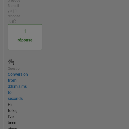
presque
3 ans il
y a | 1
réponse
| 0
1
réponse
Question
Conversion
from
d:h:m:s:ms
to
seconds
Hi
folks,
I've
been
given