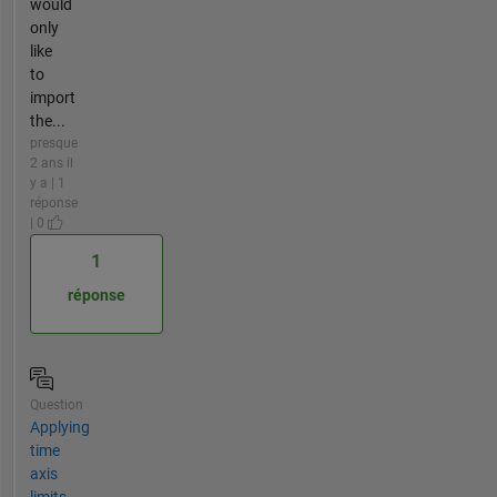
would
only
like
to
import
the...
presque
2 ans il
y a | 1
réponse
| 0
1
réponse
Question
Applying
time
axis
limits