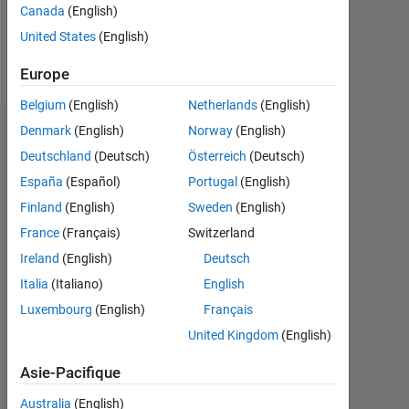
0
Canada
(English)
United States
(English)
Follow
Europe
Belgium
(English)
Netherlands
(English)
Denmark
(English)
Norway
(English)
Tableau de bord
Deutschland
(Deutsch)
Österreich
(Deutsch)
Feeds
España
(Español)
Portugal
(English)
Finland
(English)
Sweden
(English)
France
(Français)
Switzerland
Ireland
(English)
Deutsch
Italia
(Italiano)
English
Luxembourg
(English)
Français
United Kingdom
(English)
Asie-Pacifique
Australia
(English)