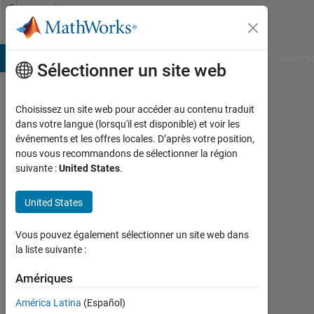
Passer au contenu
Community
Profile
B Answers
File Exchange
Cody
AI Chat Playground
Convers
Sélectionner un site web
Choisissez un site web pour accéder au contenu traduit
Miguel
dans votre langue (lorsqu'il est disponible) et voir les
événements et les offres locales. D’après votre position,
Angel
nous vous recommandons de sélectionner la région
suivante :
United States
.
Last
seen:
environ
United States
un an il
y a
Vous pouvez également sélectionner un site web dans
la liste suivante :
Followers:
0
Amériques
América Latina
(Español)
Following: