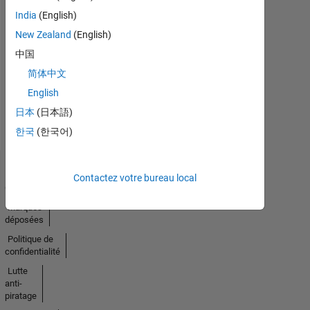
India
(English)
Pas
New Zealand
(English)
中国
d'activité
简体中文
English
日本
(日本語)
한국
(한국어)
Trust
Contactez votre bureau local
Center
Marques
déposées
Politique de
confidentialité
Lutte
anti-
piratage