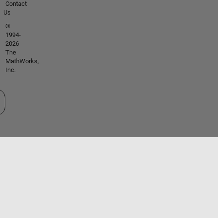
Contact
Us
©
1994-
2026
The
MathWorks,
Inc.
tionner un site web