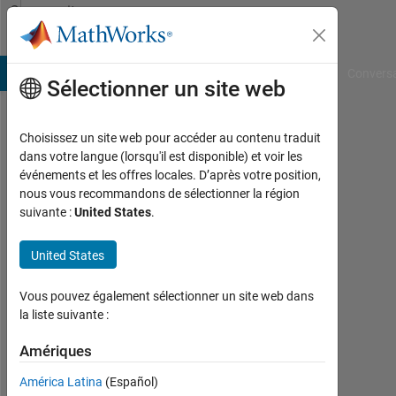
Passer au contenu
Community
Profile
B Answers
File Exchange
Cody
AI Chat Playground
Convers
Sélectionner un site web
Choisissez un site web pour accéder au contenu traduit
Phong
dans votre langue (lorsqu'il est disponible) et voir les
événements et les offres locales. D’après votre position,
Last
nous vous recommandons de sélectionner la région
seen:
suivante :
United States
.
environ
un an il
United States
y a
|
Actif
Vous pouvez également sélectionner un site web dans
depuis
la liste suivante :
2023
Amériques
Followers:
América Latina
(Español)
0