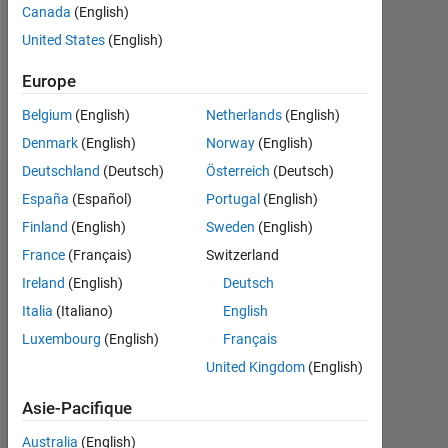
Canada
(English)
Following:
United States
(English)
0
Europe
Follow
Belgium
(English)
Netherlands
(English)
Denmark
(English)
Norway
(English)
Deutschland
(Deutsch)
Österreich
(Deutsch)
Tableau de bord
España
(Español)
Portugal
(English)
Finland
(English)
Sweden
(English)
Statistiques
France
(Français)
Switzerland
MATLAB Answers
Ireland
(English)
Deutsch
Italia
(Italiano)
English
-2
-1
4
3
Luxembourg
(English)
Français
United Kingdom
(English)
CONTRIBUTIONS
2
Asie-Pacifique
L
Australia
(English)
1