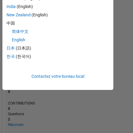
India
(English)
New Zealand
(English)
0
10/23
03/24
08/24
01/25
06/25
04/26
05/23
11/23
05/24
11/24
L
05/25
11/25
05/26
中国
CHRONOLOGIE
简体中文
English
日本
(日本語)
RANG
187
한국
(한국어)
401
of
302
034
Contactez votre bureau local
RÉPUTATION
0
CONTRIBUTIONS
0
Questions
2
Réponses