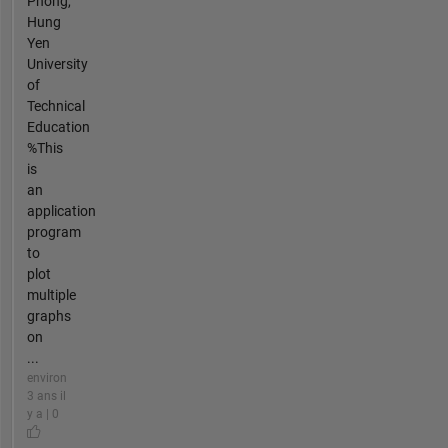
Phong,
Hung
Yen
University
of
Technical
Education
%This
is
an
application
program
to
plot
multiple
graphs
on
...
environ
3 ans il
y a | 0