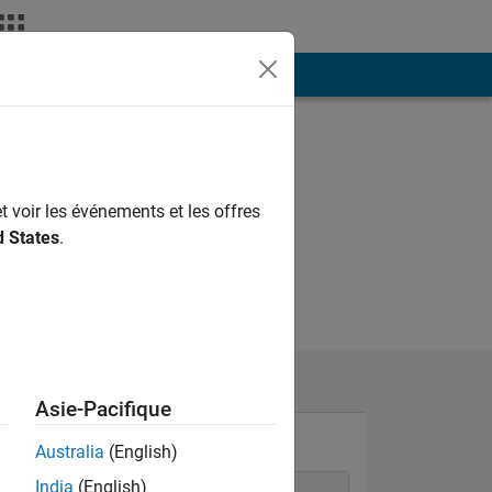
ión
Más
t voir les événements et les offres
d States
.
Asie-Pacifique
Australia
(English)
India
(English)