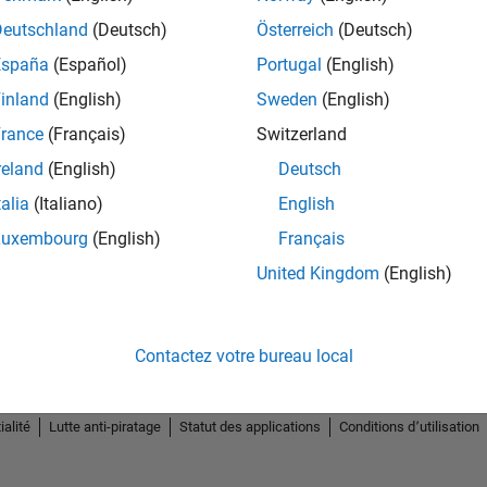
Deutschland
(Deutsch)
Österreich
(Deutsch)
España
(Español)
Portugal
(English)
inland
(English)
Sweden
(English)
rance
(Français)
Switzerland
reland
(English)
Deutsch
talia
(Italiano)
English
Luxembourg
(English)
Français
United Kingdom
(English)
Contactez votre bureau local
ialité
Lutte anti-piratage
Statut des applications
Conditions d՚utilisation