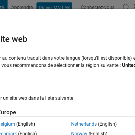
té
Apprendre
Connectez-vous
Obtenir MATLAB
t Playground
Conversaciones
Competiciones
Blogs
Publicac
site web
n il y a
|
Actif depuis 2024
au contenu traduit dans votre langue (lorsqu'il est disponible) e
ng:
0
us vous recommandons de sélectionner la région suivante :
Unite
un site web dans la liste suivante :
tions
Europe
Belgium
(English)
Netherlands
(English)
Denmark
(English)
Norway
(English)