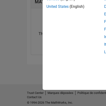
MATLAB Answers Badges
United States
(English)
F
F
Thankful Level 1
I
08 Nov 2024
I
Trust Center
Marques déposées
Politique de confident
Contact Us
© 1994-2026 The MathWorks, Inc.