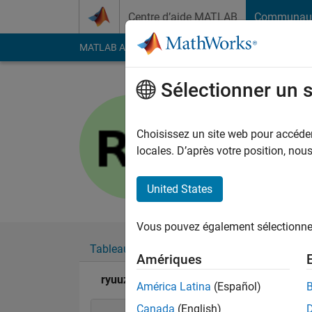
Passer au contenu
Centre d’aide MATLAB
Communau
MATLAB Answers
File Exchange
Cody
AI Cha
Sélectionner un 
ryuuzi
Last seen: plus d'un a
Choisissez un site web pour accéder 
Followers:
0
Followi
locales. D’après votre position, no
Follow
United States
Vous pouvez également sélectionner 
Tableau de bord
Badges
Recommanda
Amériques
ryuuzi's Badges
América Latina
(Español)
Canada
(English)