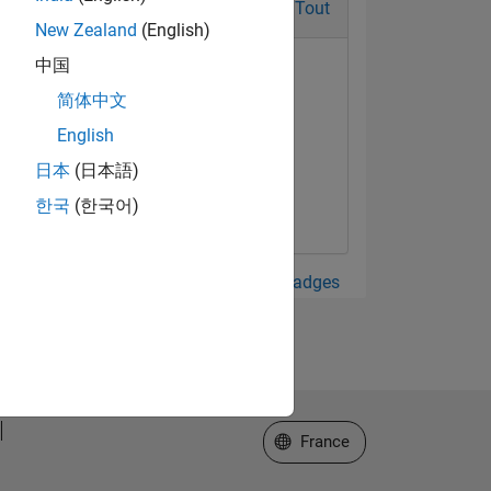
Tout
New Zealand
(English)
中国
简体中文
English
日本
(日本語)
한국
(한국어)
Afficher tout Badges
Sélectionner un site web
France