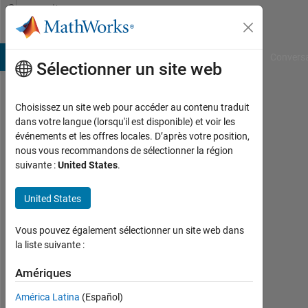
Passer au contenu
Community
Profile
B Answers
File Exchange
Cody
AI Chat Playground
Convers
Sélectionner un site web
Choisissez un site web pour accéder au contenu traduit
Saswati
dans votre langue (lorsqu'il est disponible) et voir les
événements et les offres locales. D’après votre position,
Last
nous vous recommandons de sélectionner la région
seen:
suivante :
United States
.
6
mois
United States
il y a
|
Actif
Vous pouvez également sélectionner un site web dans
depuis
la liste suivante :
2024
Amériques
Followers:
América Latina
(Español)
0