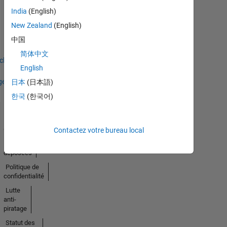
Thankful Level 2
India
(English)
28 Dec 2025
New Zealand
(English)
中国
简体中文
icher
English
ges
日本
(日本語)
한국
(한국어)
Trust
Center
Contactez votre bureau local
Marques
déposées
Politique de
confidentialité
Lutte
anti-
piratage
Statut des