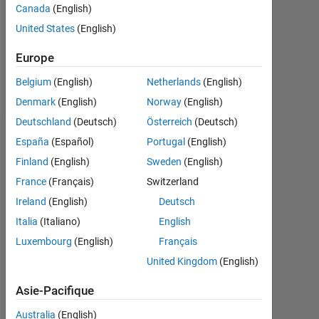
Canada
(English)
Following:
United States
(English)
0
Europe
Follow
Belgium
(English)
Netherlands
(English)
Denmark
(English)
Norway
(English)
Deutschland
(Deutsch)
Österreich
(Deutsch)
Badges
España
(Español)
Portugal
(English)
Finland
(English)
Sweden
(English)
Saswati's
Badges
France
(Français)
Switzerland
Ireland
(English)
Deutsch
MATLAB
Italia
(Italiano)
English
Answers
Tout
Badges
Luxembourg
(English)
Français
United Kingdom
(English)
Asie-Pacifique
Australia
(English)