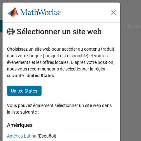
Passer au contenu
Community
Profile
B Answers
File Exchange
Cody
AI Chat Playground
Convers
Sélectionner un site web
Choisissez un site web pour accéder au contenu traduit
Abhimenyu
dans votre langue (lorsqu'il est disponible) et voir les
événements et les offres locales. D’après votre position,
Last
nous vous recommandons de sélectionner la région
seen:
suivante :
United States
.
plus
d'un
United States
an il
y a
|
Vous pouvez également sélectionner un site web dans
Actif
la liste suivante :
depuis
2023
Amériques
América Latina
(Español)
Followers: