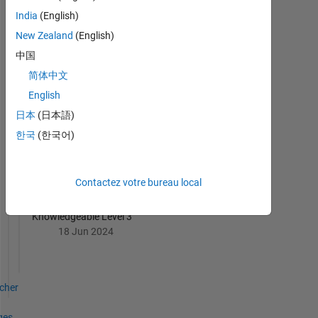
India
(English)
6 Month Streak
New Zealand
(English)
02 Mar 2024
中国
简体中文
English
日本
(日本語)
First Answer
한국
(한국어)
21 Sep 2023
Contactez votre bureau local
Knowledgeable Level 3
18 Jun 2024
icher
ges