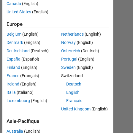
1
Canada
(English)
United States
(English)
Following:
0
Europe
Belgium
(English)
Netherlands
(English)
Follow
Denmark
(English)
Norway
(English)
Deutschland
(Deutsch)
Österreich
(Deutsch)
España
(Español)
Portugal
(English)
Badges
Finland
(English)
Sweden
(English)
France
(Français)
Switzerland
Abhimenyu's
Badges
Ireland
(English)
Deutsch
Italia
(Italiano)
English
MATLAB
Luxembourg
(English)
Français
Answers
Tout
Badges
United Kingdom
(English)
Asie-Pacifique
Australia
(English)