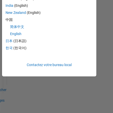
India
(English)
New Zealand
(English)
中国
File
简体中文
Exchange
Tout
Badges
English
日本
(日本語)
한국
(한국어)
First Review
Contactez votre bureau local
09 Oct 2019
icher
ges