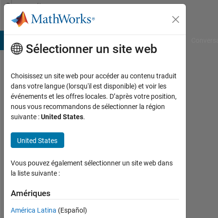
Passer au contenu
Community
Profile
B Answers
File Exchange
Cody
AI Chat Playground
Convers
Sélectionner un site web
Choisissez un site web pour accéder au contenu traduit
Iro
dans votre langue (lorsqu'il est disponible) et voir les
événements et les offres locales. D’après votre position,
KTH
nous vous recommandons de sélectionner la région
suivante :
United States
.
Actif
depuis
2013
United States
Followers:
Vous pouvez également sélectionner un site web dans
0
la liste suivante :
Following:
Amériques
0
América Latina
(Español)