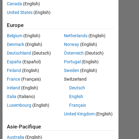
Canada
(English)
Follow
United States
(English)
Message
Europe
Belgium
(English)
Netherlands
(English)
Denmark
(English)
Norway
(English)
Badges
Deutschland
(Deutsch)
Österreich
(Deutsch)
Iro's
España
(Español)
Portugal
(English)
Badges
Finland
(English)
Sweden
(English)
MATLAB
France
(Français)
Switzerland
Answers
Tout
Ireland
(English)
Deutsch
Badges
Italia
(Italiano)
English
Luxembourg
(English)
Français
United Kingdom
(English)
Asie-Pacifique
Thankful Level 3
20 Jul 2017
Australia
(English)