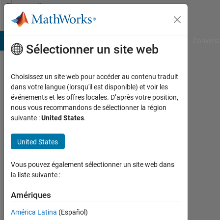
Passer au contenu
Community
Profile
B Answers
File Exchange
Cody
AI Chat Playground
Convers
Sélectionner un site web
Choisissez un site web pour accéder au contenu traduit
Riccardo
dans votre langue (lorsqu'il est disponible) et voir les
événements et les offres locales. D’après votre position,
Last
nous vous recommandons de sélectionner la région
seen:
suivante :
United States
.
environ
un an il
United States
y a
|
Actif
Vous pouvez également sélectionner un site web dans
depuis
la liste suivante :
2024
Amériques
Followers:
América Latina
(Español)
0