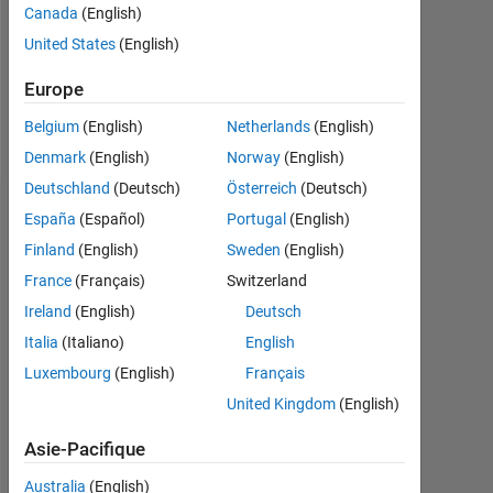
Canada
(English)
Following:
United States
(English)
0
Europe
Follow
Belgium
(English)
Netherlands
(English)
Denmark
(English)
Norway
(English)
Deutschland
(Deutsch)
Österreich
(Deutsch)
Badges
España
(Español)
Portugal
(English)
Finland
(English)
Sweden
(English)
Riccardo's
Badges
France
(Français)
Switzerland
Ireland
(English)
Deutsch
MATLAB
Italia
(Italiano)
English
Answers
Tout
Badges
Luxembourg
(English)
Français
United Kingdom
(English)
Asie-Pacifique
Australia
(English)