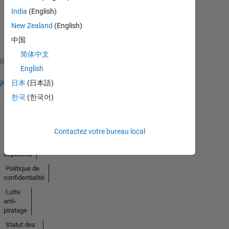
Thankful Level 3
India
(English)
13 Apr 2025
New Zealand
(English)
中国
简体中文
icher
English
ges
日本
(日本語)
한국
(한국어)
Trust
Center
Contactez votre bureau local
Marques
déposées
Politique de
confidentialité
Lutte
anti-
piratage
Statut des