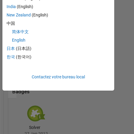
India
(English)
Thankful Level 1
New Zealand
(English)
20 Jul 2017
中国
简体中文
English
日本
(日本語)
First Answer
20 Jul 2017
한국
(한국어)
Contactez votre bureau local
Cody
Tout
Badges
Solver
27 Jan 2012