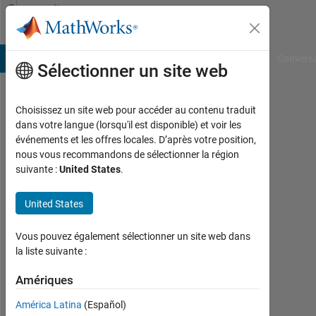
Passer au contenu
Community
Profile
B Answers
File Exchange
Cody
AI Chat Playground
Convers
Sélectionner un site web
Choisissez un site web pour accéder au contenu traduit
Sainath
dans votre langue (lorsqu'il est disponible) et voir les
événements et les offres locales. D’après votre position,
Actif
nous vous recommandons de sélectionner la région
depuis
suivante :
United States
.
2011
United States
Followers:
0
Vous pouvez également sélectionner un site web dans
Following:
la liste suivante :
0
Amériques
América Latina
(Español)
Follow