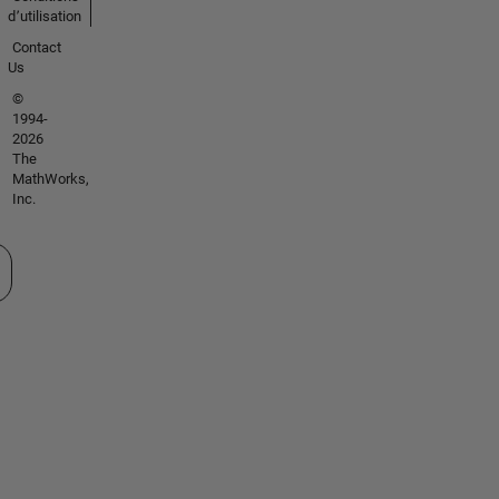
d՚utilisation
Contact
Us
©
1994-
2026
The
MathWorks,
Inc.
tionner un site web