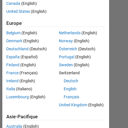
Canada
(English)
Message
United States
(English)
Completed
my
Europe
Masters
from
Belgium
(English)
Netherlands
(English)
BTH
Afficher
Denmark
(English)
Norway
(English)
University
plus
Deutschland
(Deutsch)
Österreich
(Deutsch)
in
Signal
España
(Español)
Portugal
(English)
Badges
processing.
Finland
(English)
Sweden
(English)
Professional
Sainath's
France
(Français)
Switzerland
Interests:
Badges
MATLAB
Ireland
(English)
Deutsch
tool
Italia
(Italiano)
English
MATLAB
development
Answers
Tout
Luxembourg
(English)
Français
using
Badges
GUIDE,
United Kingdom
(English)
devloping
signal
Asie-Pacifique
processing
Australia
(English)
algorithms.