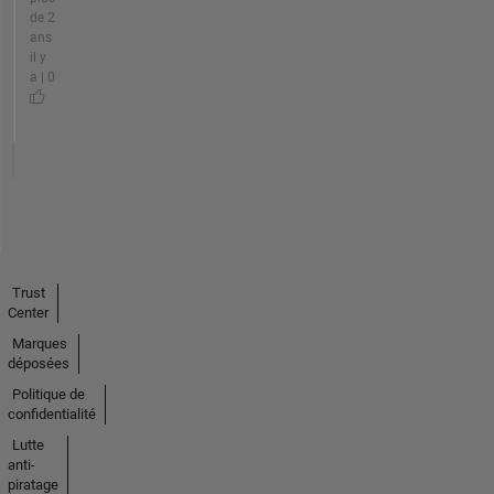
de 2
ans
il y
a | 0
Trust
Center
Marques
déposées
Politique de
confidentialité
Lutte
anti-
piratage