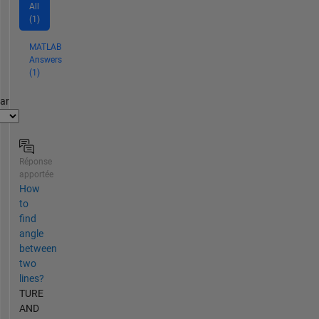
All
(1)
MATLAB
Answers
(1)
par
Réponse
apportée
How
to
find
angle
between
two
lines?
TURE
AND