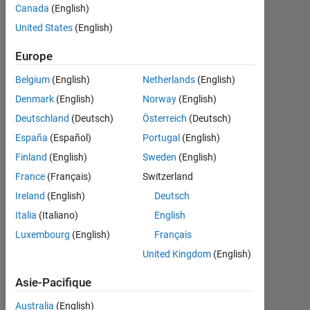
0
Canada
(English)
United States
(English)
Following:
0
Europe
Belgium
(English)
Netherlands
(English)
Follow
Denmark
(English)
Norway
(English)
Deutschland
(Deutsch)
Österreich
(Deutsch)
España
(Español)
Portugal
(English)
Tableau de bord
Finland
(English)
Sweden
(English)
France
(Français)
Switzerland
Statistiques
Ireland
(English)
Deutsch
MATLAB Answers
Italia
(Italiano)
English
Luxembourg
(English)
Français
-2
-1
3
2
United Kingdom
(English)
CONTRIBUTIONS
Asie-Pacifique
L
1
Australia
(English)