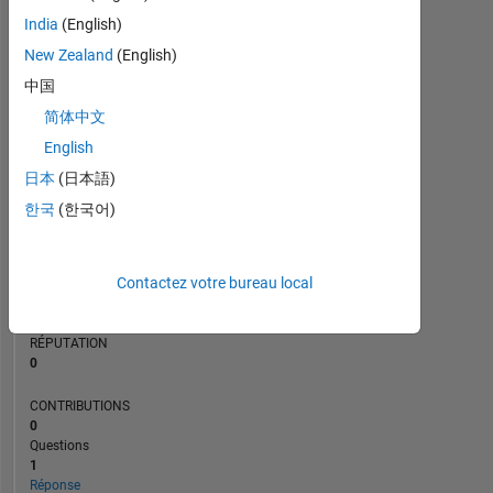
India
(English)
New Zealand
(English)
0
中国
05/24
09/24
01/25
05/25
01/26
05/26
01/24
06/24
11/24
04/25
L
09/25
02/26
07/26
简体中文
CHRONOLOGIE
English
日本
(日本語)
RANG
한국
(한국어)
231
961
of
302
Contactez votre bureau local
031
RÉPUTATION
0
CONTRIBUTIONS
0
Questions
1
Réponse