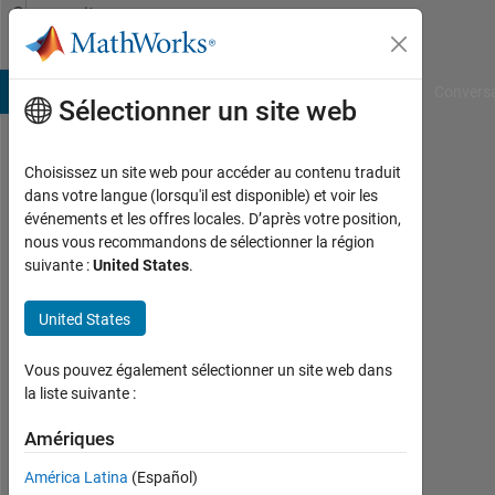
Passer au contenu
Community
Profile
B Answers
File Exchange
Cody
AI Chat Playground
Convers
Sélectionner un site web
Choisissez un site web pour accéder au contenu traduit
sudeep
dans votre langue (lorsqu'il est disponible) et voir les
événements et les offres locales. D’après votre position,
Last
nous vous recommandons de sélectionner la région
seen:
suivante :
United States
.
plus
de 2
United States
ans il
y a
|
Vous pouvez également sélectionner un site web dans
Actif
la liste suivante :
depuis
2024
Amériques
América Latina
(Español)
Followers: