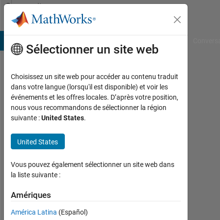
Passer au contenu
Community
Profile
B Answers
File Exchange
Cody
AI Chat Playground
Convers
Sélectionner un site web
Choisissez un site web pour accéder au contenu traduit
Ken
dans votre langue (lorsqu'il est disponible) et voir les
événements et les offres locales. D’après votre position,
Last
nous vous recommandons de sélectionner la région
seen:
suivante :
United States
.
6
mois
United States
il y a
Followers:
Vous pouvez également sélectionner un site web dans
0
la liste suivante :
Following:
Amériques
0
América Latina
(Español)