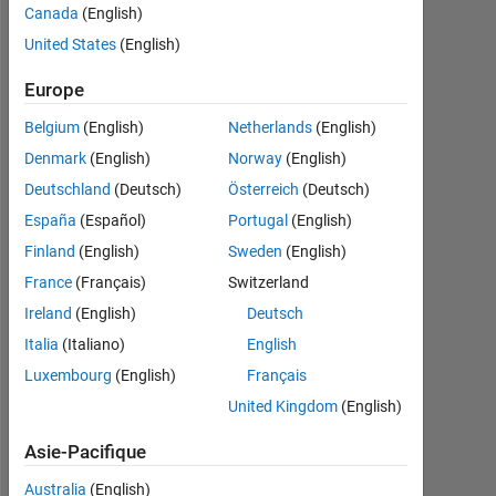
Canada
(English)
Follow
United States
(English)
Message
Europe
W6XB,
DSP,
Belgium
(English)
Netherlands
(English)
FPGA
Denmark
(English)
Norway
(English)
Deutschland
(Deutsch)
Österreich
(Deutsch)
Programming
España
(Español)
Portugal
(English)
Languages:
Finland
(English)
Sweden
(English)
Python,
C++,
France
(Français)
Switzerland
C,
Ireland
(English)
Deutsch
C#,
Italia
(Italiano)
English
MATLAB,
Assembly,
Luxembourg
(English)
Français
VHDL
United Kingdom
(English)
Spoken
Languages:
Asie-Pacifique
English,
Chinese,
Australia
(English)