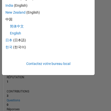
1
India
(English)
New Zealand
(English)
0
中国
06/24
10/24
02/25
06/25
02/26
06/26
02/24
07/24
12/24
05/25
L
10/25
03/26
08/26
简体中文
CHRONOLOGIE
English
日本
(日本語)
RANG
한국
(한국어)
24
226
of
302
Contactez votre bureau local
028
RÉPUTATION
1
CONTRIBUTIONS
3
Questions
0
Réponses