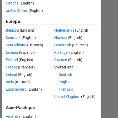
0
Canada
(English)
United States
(English)
Following:
0
Europe
Belgium
(English)
Netherlands
(English)
Follow
Denmark
(English)
Norway
(English)
Deutschland
(Deutsch)
Österreich
(Deutsch)
España
(Español)
Portugal
(English)
Tableau de bord
Finland
(English)
Sweden
(English)
France
(Français)
Switzerland
Statistiques
Ireland
(English)
Deutsch
MATLAB Answers
Italia
(Italiano)
English
Luxembourg
(English)
Français
-2
-1
4
3
United Kingdom
(English)
CONTRIBUTIONS
2
Asie-Pacifique
L
Australia
(English)