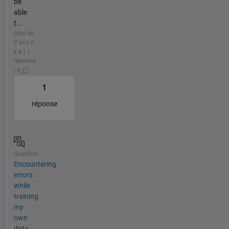
be
able
t...
plus de
2 ans il
y a | 1
réponse
| 0
1
réponse
Question
Encountering
errors
while
training
my
own
data