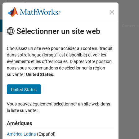
Passer au contenu
Community
Profile
B Answers
File Exchange
Cody
AI Chat Playground
Convers
Sélectionner un site web
Choisissez un site web pour accéder au contenu traduit
gaurav
dans votre langue (lorsqu'il est disponible) et voir les
événements et les offres locales. D’après votre position,
Last
nous vous recommandons de sélectionner la région
seen:
suivante :
United States
.
plus
de 2
United States
ans il
y a
|
Vous pouvez également sélectionner un site web dans
Actif
la liste suivante :
depuis
2024
Amériques
América Latina
(Español)
Followers: