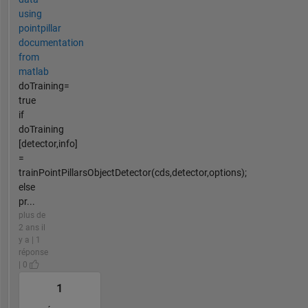
using
pointpillar
documentation
from
matlab
doTraining=
true
if
doTraining
[detector,info]
=
trainPointPillarsObjectDetector(cds,detector,options);
else
pr...
plus de
2 ans il
y a | 1
réponse
| 0
1