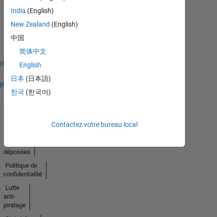
India
(English)
No
New Zealand
(English)
Badges
中国
简体中文
Earned
icher
English
日本
(日本語)
ges
한국
(한국어)
Trust
Contactez votre bureau local
Center
Marques
déposées
Politique de
confidentialité
Lutte
anti-
piratage