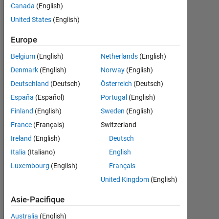
Canada
(English)
Following:
United States
(English)
0
Europe
Follow
Belgium
(English)
Netherlands
(English)
Denmark
(English)
Norway
(English)
Deutschland
(Deutsch)
Österreich
(Deutsch)
Badges
España
(Español)
Portugal
(English)
Finland
(English)
Sweden
(English)
France
(Français)
Switzerland
Ireland
(English)
Deutsch
Italia
(Italiano)
English
Luxembourg
(English)
Français
United Kingdom
(English)
Asie-Pacifique
Australia
(English)