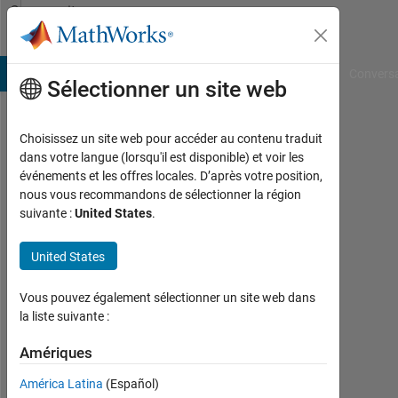
Passer au contenu
Community
Profile
B Answers
File Exchange
Cody
AI Chat Playground
Convers
Sélectionner un site web
Choisissez un site web pour accéder au contenu traduit
Yeonsoo
dans votre langue (lorsqu'il est disponible) et voir les
événements et les offres locales. D’après votre position,
Last
nous vous recommandons de sélectionner la région
seen:
suivante :
United States
.
presque
2 ans il
United States
y a
|
Actif
Vous pouvez également sélectionner un site web dans
depuis
la liste suivante :
2024
Amériques
Followers:
América Latina
(Español)
0