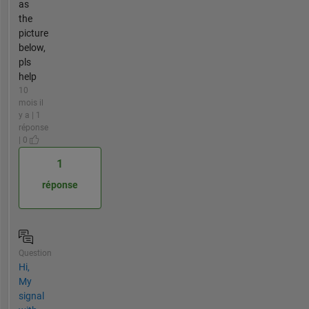
as
the
picture
below,
pls
help
10
mois il
y a | 1
réponse
| 0
1
réponse
Question
Hi,
My
signal