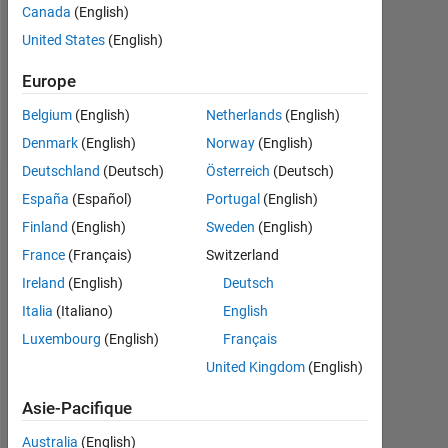
Canada
(English)
Following:
United States
(English)
0
Europe
Follow
Belgium
(English)
Netherlands
(English)
Denmark
(English)
Norway
(English)
Deutschland
(Deutsch)
Österreich
(Deutsch)
Tableau de bord
España
(Español)
Portugal
(English)
Finland
(English)
Sweden
(English)
Statistiques
France
(Français)
Switzerland
MATLAB Answers
Ireland
(English)
Deutsch
Italia
(Italiano)
English
-2
-1
4
3
Luxembourg
(English)
Français
United Kingdom
(English)
CONTRIBUTIONS
2
Asie-Pacifique
L
Australia
(English)
1