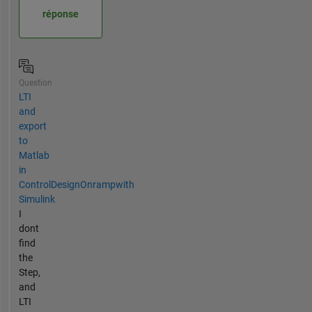
réponse
Question
LTI
and
export
to
Matlab
in
ControlDesignOnrampwith
Simulink
I
dont
find
the
Step,
and
LTI