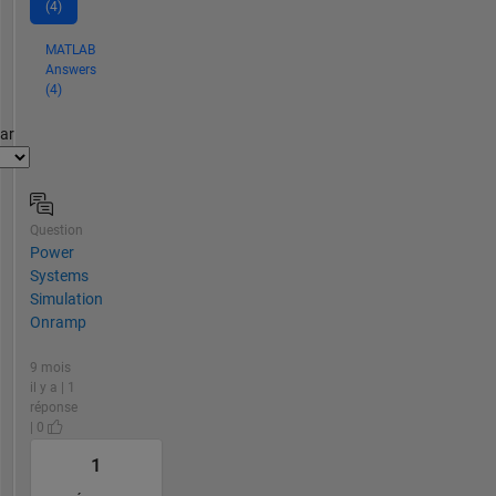
(4)
MATLAB
Answers
(4)
par
Question
Power
Systems
Simulation
Onramp
9 mois
il y a | 1
réponse
| 0
1