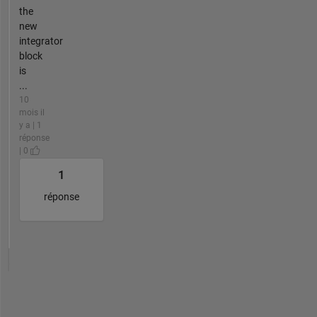
the
new
integrator
block
is
...
10
mois il
y a | 1
réponse
| 0
1
réponse