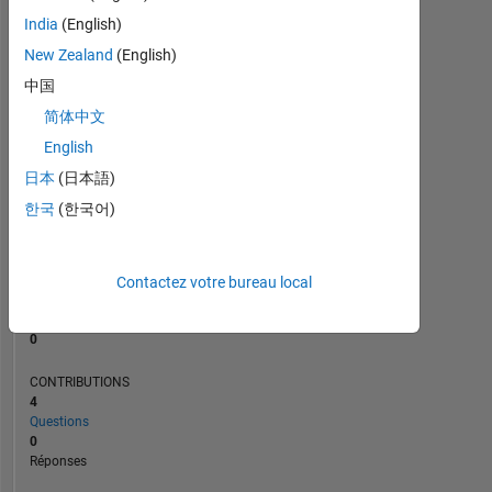
India
(English)
New Zealand
(English)
0
09/25
11/25
01/26
03/26
L
05/26
07/26
中国
CHRONOLOGIE
简体中文
English
日本
(日本語)
RANG
43
한국
(한국어)
925
of
302
028
Contactez votre bureau local
RÉPUTATION
0
CONTRIBUTIONS
4
Questions
0
Réponses