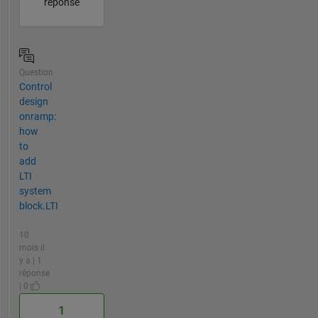
réponse
Question
Control
design
onramp:
how
to
add
LTI
system
block.LTI
10
mois il
y a | 1
réponse
| 0
1