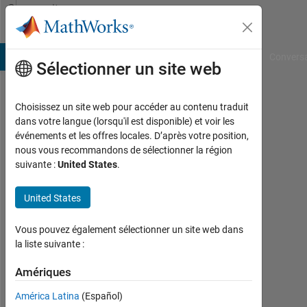
Passer au contenu
Community
Profile
B Answers
File Exchange
Cody
AI Chat Playground
Convers
Sélectionner un site web
Choisissez un site web pour accéder au contenu traduit
Thi
dans votre langue (lorsqu'il est disponible) et voir les
événements et les offres locales. D’après votre position,
Last
nous vous recommandons de sélectionner la région
seen:
suivante :
United States
.
8
mois
United States
il y a
|
Actif
Vous pouvez également sélectionner un site web dans
depuis
la liste suivante :
2025
Amériques
Followers:
América Latina
(Español)
0