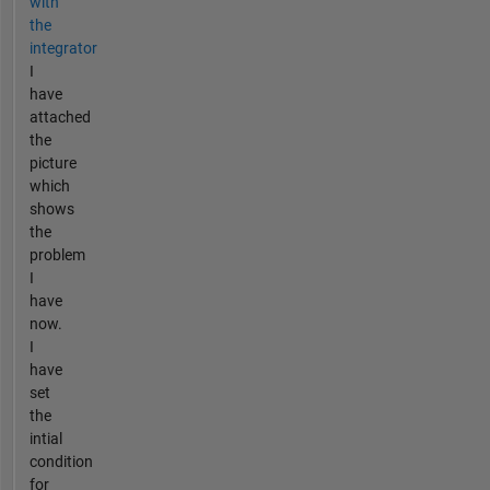
with
the
integrator
I
have
attached
the
picture
which
shows
the
problem
I
have
now.
I
have
set
the
intial
condition
for