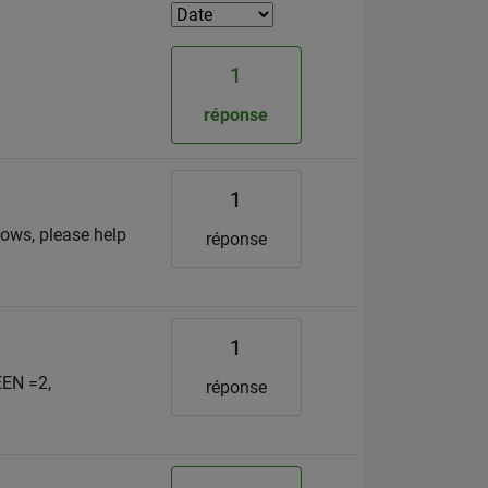
1
réponse
1
nows, please help
réponse
1
EEN =2,
réponse