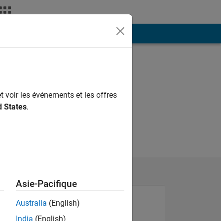
ión
Más
t voir les événements et les offres
d States
.
Asie-Pacifique
Australia
(English)
India
(English)