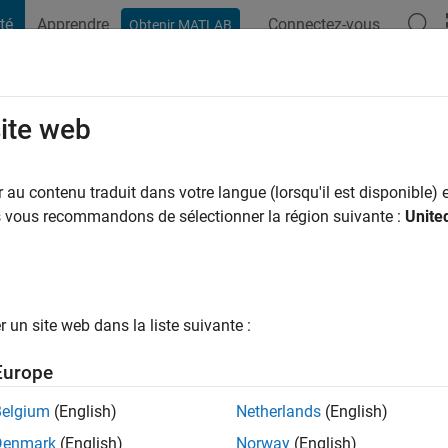
té
Apprendre
Connectez-vous
Obtenir MATLAB
t Playground
Conversaciones
Competiciones
Blogs
Publicac
site web
 a
|
Actif depuis 2024
au contenu traduit dans votre langue (lorsqu'il est disponible) e
ng:
0
us vous recommandons de sélectionner la région suivante :
Unite
un site web dans la liste suivante :
tions
Europe
Belgium
(English)
Netherlands
(English)
RANG
Denmark
(English)
Norway
(English)