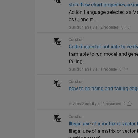
state flow chart properties acti
Action Language selected as Ma
as C, and if...
plus d'un an il y a | 2 réponses | 0
Question
Code inspector not able to verif
I am able to run model and genera
failing...
plus d'un an il y a | 1 réponse | 0
Question
how to do rising and falling edge
environ 2 ans il y a | 2 réponses | 0
Question
Illegal use of a matrix or vecto
Illegal use of a matrix or vect