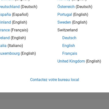
199 977
of 302 028
Deutschland
(Deutsch)
Österreich
(Deutsch)
España
(Español)
Portugal
(English)
RÉPUTATION
0
inland
(English)
Sweden
(English)
rance
(Français)
Switzerland
CONTRIBUTIO
9
Questions
reland
(English)
Deutsch
0
Réponses
talia
(Italiano)
English
ACCEPTATION
Luxembourg
(English)
Français
VOS RÉPONS
33.33%
05/25
07/25
L
09/25
11/25
01/26
03/26
05/26
07/26
United Kingdom
(English)
CHRONOLOGIE
VOTES REÇUS
0
Contactez votre bureau local