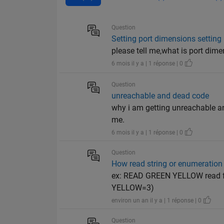
Question
Setting port dimensions setting
please tell me,what is port dim
6 mois il y a | 1 réponse | 0
Question
unreachable and dead code
why i am getting unreachable an
me.
6 mois il y a | 1 réponse | 0
Question
How read string or enumeration 
ex: READ GREEN YELLOW read fr
YELLOW=3)
environ un an il y a | 1 réponse | 0
Question