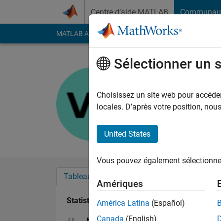
Passer au contenu
Centre d’aide MATLAB
Communau
MATLAB Answers
File Exchange
Cody
AI Cha
Sélectionner un 
VINAY
Last seen: 4 mois il y
Choisissez un site web pour accéder 
Followers:
0
Followi
locales. D’après votre position, no
Follow
United States
Vous pouvez également sélectionner 
Tableau de bord
Badges
Recommanda
Amériques
Statistiques
América Latina
(Español)
Canada
(English)
MATLAB Answers
Discussions
All