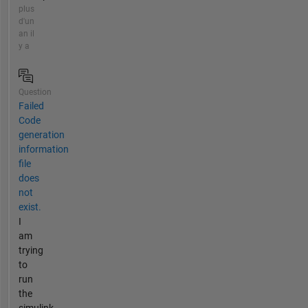
plus
d'un
an il
y a
Question
Failed
Code
generation
information
file
does
not
exist.
I
am
trying
to
run
the
simulink