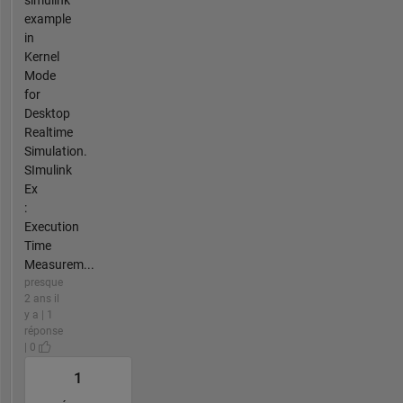
example
in
Kernel
Mode
for
Desktop
Realtime
Simulation.
SImulink
Ex
:
Execution
Time
Measurem...
presque
2 ans il
y a | 1
réponse
| 0
1