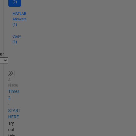
(2)
MATLAB
Answers
(1)
Cody
(1)
par
A
résolu
Times
2
-
START
HERE
Try
out
this