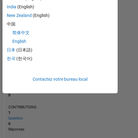
India
(English)
New Zealand
(English)
0
12/24
03/25
06/25
12/25
03/26
06/26
09/24
01/25
05/25
09/25
L
01/26
05/26
中国
CHRONOLOGIE
简体中文
English
日本
(日本語)
RANG
49
한국
(한국어)
483
of
302
031
Contactez votre bureau local
RÉPUTATION
0
CONTRIBUTIONS
1
Question
0
Réponses