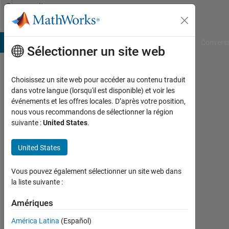
Passer au contenu
Community
Profile
B Answers
File Exchange
Cody
AI Chat Playground
Convers
Sélectionner un site web
Choisissez un site web pour accéder au contenu traduit
Yeltsin
dans votre langue (lorsqu'il est disponible) et voir les
événements et les offres locales. D’après votre position,
Last
nous vous recommandons de sélectionner la région
seen:
suivante :
United States
.
9
mois
United States
il y a
|
Actif
Vous pouvez également sélectionner un site web dans
depuis
la liste suivante :
2024
Amériques
Followers:
América Latina
(Español)
0