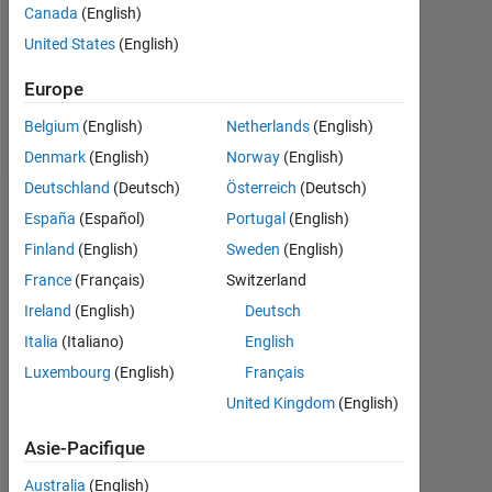
Canada
(English)
Following:
United States
(English)
0
Europe
Follow
Belgium
(English)
Netherlands
(English)
Denmark
(English)
Norway
(English)
Deutschland
(Deutsch)
Österreich
(Deutsch)
Tableau de bord
España
(Español)
Portugal
(English)
Finland
(English)
Sweden
(English)
Statistiques
France
(Français)
Switzerland
MATLAB Answers
Cody
All
Ireland
(English)
Deutsch
Italia
(Italiano)
English
-2
-1
3
2
Luxembourg
(English)
Français
United Kingdom
(English)
CONTRIBUTIONS
Asie-Pacifique
L
1
Australia
(English)