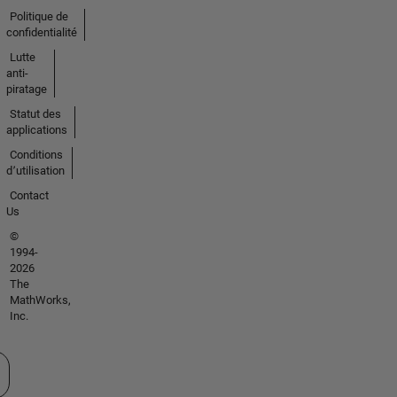
Politique de
confidentialité
Lutte
anti-
piratage
Statut des
applications
Conditions
d՚utilisation
Contact
Us
©
1994-
2026
The
MathWorks,
Inc.
tionner un site web