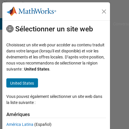
Passer au contenu
Community
Profile
B Answers
File Exchange
Cody
AI Chat Playground
Convers
Sélectionner un site web
Choisissez un site web pour accéder au contenu traduit
Ira
dans votre langue (lorsqu'il est disponible) et voir les
événements et les offres locales. D’après votre position,
Last
nous vous recommandons de sélectionner la région
seen:
suivante :
United States
.
plus
d'un
United States
an il
y a
|
Vous pouvez également sélectionner un site web dans
Actif
la liste suivante :
depuis
2024
Amériques
América Latina
(Español)
Followers: