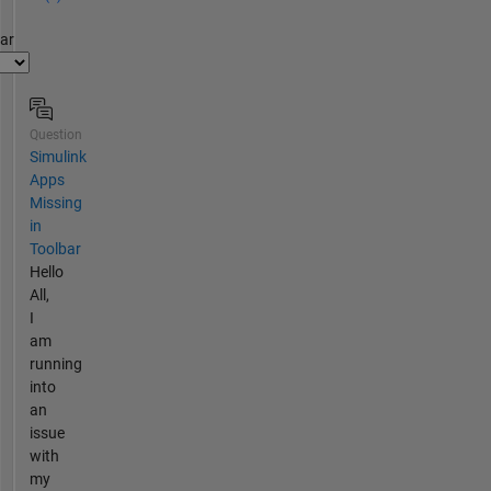
par
Question
Simulink
Apps
Missing
in
Toolbar
Hello
All,
I
am
running
into
an
issue
with
my