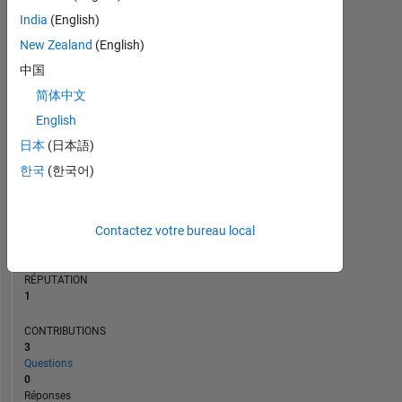
India
(English)
New Zealand
(English)
0
中国
10/24
01/25
04/25
10/25
01/26
04/26
07/24
11/24
03/25
07/25
L
11/25
03/26
07/26
简体中文
CHRONOLOGIE
English
日本
(日本語)
RANG
한국
(한국어)
24
038
of
302
Contactez votre bureau local
031
RÉPUTATION
1
CONTRIBUTIONS
3
Questions
0
Réponses