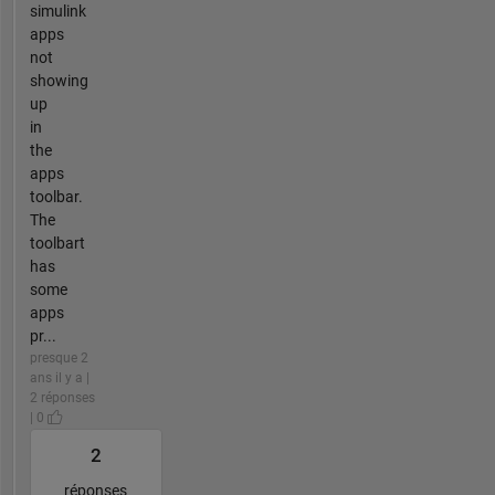
simulink
apps
not
showing
up
in
the
apps
toolbar.
The
toolbart
has
some
apps
pr...
presque 2
ans il y a |
2 réponses
| 0
2
réponses