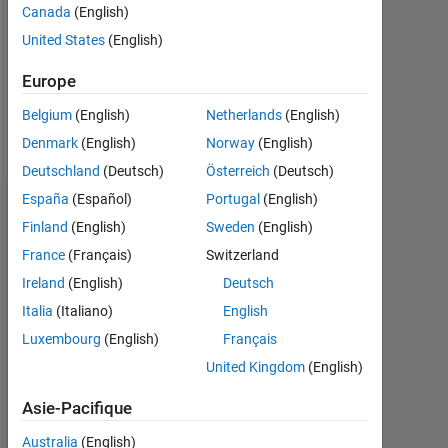
0
Canada
(English)
United States
(English)
Following:
0
Europe
Belgium
(English)
Netherlands
(English)
Follow
Denmark
(English)
Norway
(English)
Deutschland
(Deutsch)
Österreich
(Deutsch)
España
(Español)
Portugal
(English)
Tableau de bord
Finland
(English)
Sweden
(English)
France
(Français)
Switzerland
Statistiques
Ireland
(English)
Deutsch
MATLAB Answers
Italia
(Italiano)
English
Luxembourg
(English)
Français
-2
-1
3
2
United Kingdom
(English)
CONTRIBUTIONS
Asie-Pacifique
L
1
Australia
(English)