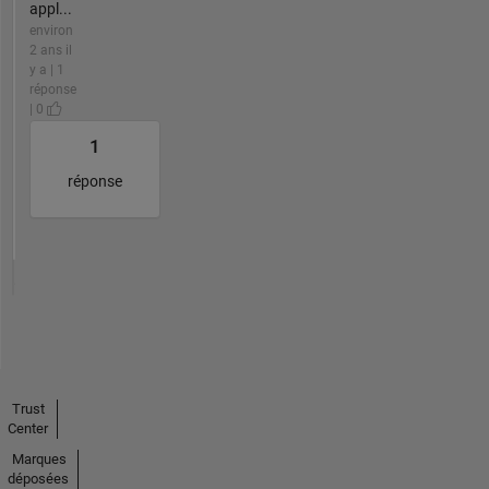
appl...
environ
2 ans il
y a | 1
réponse
| 0
1
réponse
Trust
Center
Marques
déposées