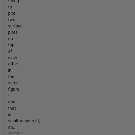
trying
to
plot
two
surface
plots
on
top
of
each
other
in
the
same
figure
-
one
that
is
semitransparent,
an...
environ 2