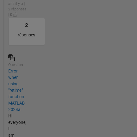
ans il y a |
2 réponses
| 0
2
réponses
Question
Error
when
using
"retime"
function
MATLAB
2024a.
Hi
everyone,
I
am