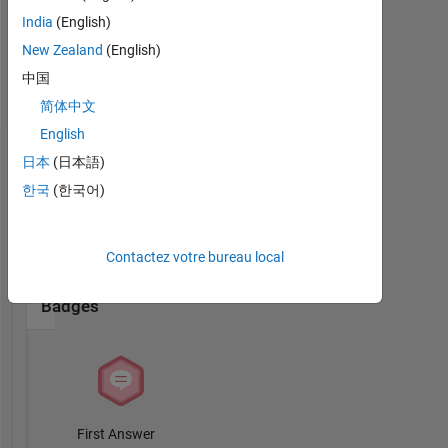
India
(English)
New Zealand
(English)
Professional
中国
Interests:
简体中文
Engineering
English
Badges
日本
(日本語)
한국
(한국어)
Aidil's
Badges
Contactez votre bureau local
MATLAB
Answers
Tout
Badges
First Answer