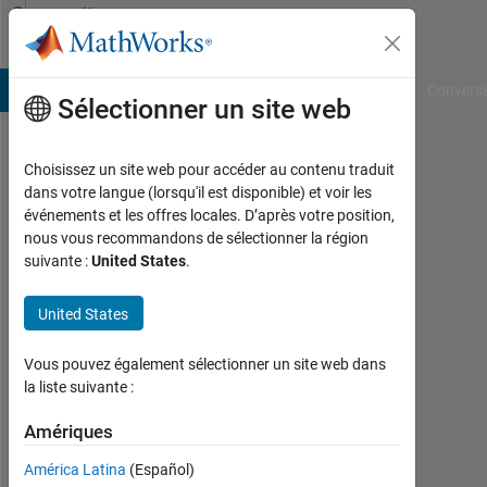
Passer au contenu
Community
Profile
B Answers
File Exchange
Cody
AI Chat Playground
Convers
Sélectionner un site web
Choisissez un site web pour accéder au contenu traduit
Aidil
dans votre langue (lorsqu'il est disponible) et voir les
événements et les offres locales. D’après votre position,
Universitas
nous vous recommandons de sélectionner la région
Muhammadiyah
suivante :
United States
.
Sumatera
Utara
United States
(UMSU)
Vous pouvez également sélectionner un site web dans
Last
la liste suivante :
seen:
plus
Amériques
d'un
an il
América Latina
(Español)