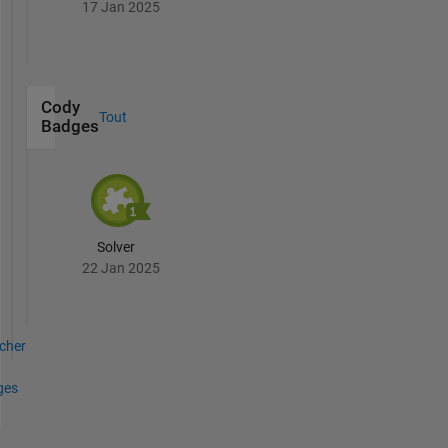
17 Jan 2025
Cody
Tout
Badges
Solver
22 Jan 2025
icher
ges