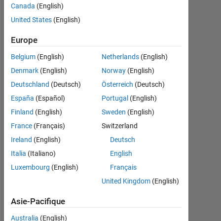
y a
Canada
(English)
|
United States
(English)
Actif
depuis
Europe
2025
Belgium
(English)
Netherlands
(English)
Followers:
Denmark
(English)
Norway
(English)
0
Deutschland
(Deutsch)
Österreich
(Deutsch)
Following:
España
(Español)
Portugal
(English)
4
Finland
(English)
Sweden
(English)
France
(Français)
Switzerland
Follow
Ireland
(English)
Deutsch
(umsu)
Italia
(Italiano)
English
unggul
cerdas
Luxembourg
(English)
Français
terpercaya
United Kingdom
(English)
Asie-Pacifique
Australia
(English)