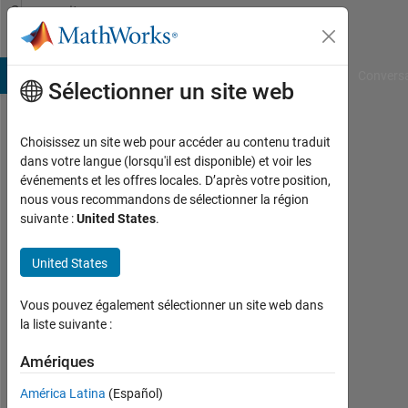
Passer au contenu
Community
Profile
B Answers
File Exchange
Cody
AI Chat Playground
Convers
Sélectionner un site web
Choisissez un site web pour accéder au contenu traduit
Zoltan
dans votre langue (lorsqu'il est disponible) et voir les
événements et les offres locales. D’après votre position,
Nagy
nous vous recommandons de sélectionner la région
suivante :
United States
.
Last
seen:
7
United States
mois
il y a
Vous pouvez également sélectionner un site web dans
|
la liste suivante :
Actif
depuis
Amériques
2023
América Latina
(Español)