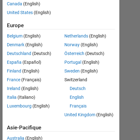
Followers:
Canada
(English)
0
United States
(English)
Following:
Europe
0
Belgium
(English)
Netherlands
(English)
Denmark
(English)
Norway
(English)
Follow
Deutschland
(Deutsch)
Österreich
(Deutsch)
España
(Español)
Portugal
(English)
Finland
(English)
Sweden
(English)
Badges
France
(Français)
Switzerland
Zoltan
Ireland
(English)
Deutsch
Nagy's
Badges
Italia
(Italiano)
English
Luxembourg
(English)
Français
MATLAB
United Kingdom
(English)
Answers
Tout
Badges
Asie-Pacifique
Australia
(English)