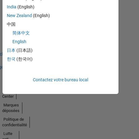
India
(English)
New Zealand
(English)
Thankful Level 2
中国
03 Aug 2023
简体中文
English
日本
(日本語)
icher
한국
(한국어)
ges
Contactez votre bureau local
Trust
Center
Marques
déposées
Politique de
confidentialité
Lutte