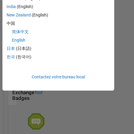
MATLAB
Answers
Tout
India
(English)
Badges
New Zealand
(English)
中国
简体中文
English
日本
(日本語)
Thankful Level 3
20 Jul 2017
한국
(한국어)
Contactez votre bureau local
File
Exchange
Tout
Badges