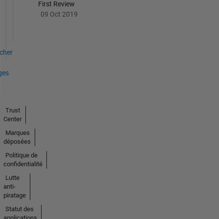
First Review
09 Oct 2019
icher
ges
Trust
Center
Marques
déposées
Politique de
confidentialité
Lutte
anti-
piratage
Statut des
applications