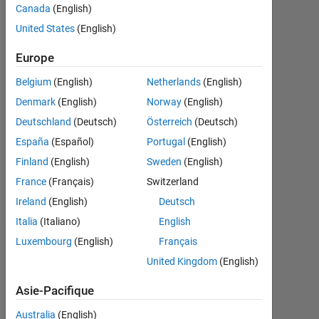
Canada
(English)
depuis
2013
United States
(English)
Followers:
Europe
0
Belgium
(English)
Netherlands
(English)
Following:
Denmark
(English)
Norway
(English)
0
Deutschland
(Deutsch)
Österreich
(Deutsch)
España
(Español)
Portugal
(English)
Follow
Finland
(English)
Sweden
(English)
France
(Français)
Switzerland
Message
Ireland
(English)
Deutsch
Italia
(Italiano)
English
Luxembourg
(English)
Français
Badges
United Kingdom
(English)
Peter's
Badges
Asie-Pacifique
Australia
(English)