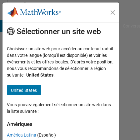
Passer au contenu
Community
Profile
B Answers
File Exchange
Cody
AI Chat Playground
Convers
Sélectionner un site web
Choisissez un site web pour accéder au contenu traduit
Peter
dans votre langue (lorsqu'il est disponible) et voir les
événements et les offres locales. D’après votre position,
University
nous vous recommandons de sélectionner la région
of
suivante :
United States
.
Rochester
United States
Last
seen:
Vous pouvez également sélectionner un site web dans
plus
la liste suivante :
de 3
ans il
Amériques
y a
|
América Latina
(Español)
Actif