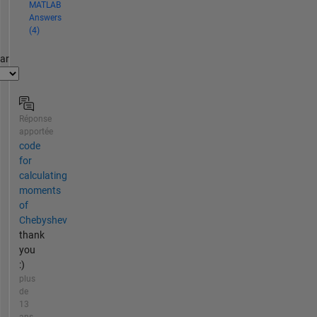
MATLAB
Answers
(4)
par
Réponse
apportée
code
for
calculating
moments
of
Chebyshev
thank
you
:)
plus
de
13