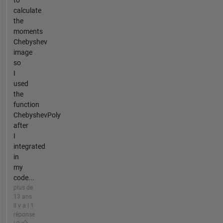
to
calculate
the
moments
Chebyshev
image
so
I
used
the
function
ChebyshevPoly
after
I
integrated
in
my
code...
plus de
13 ans
il y a | 1
réponse