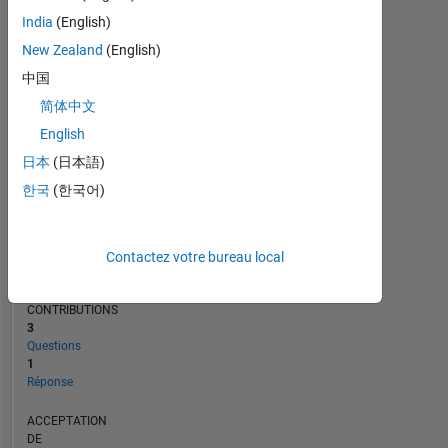
0
India
(English)
03/14
09/15
03/17
09/18
03/20
09/21
03/23
09/24
03/26
05/14
01/16
09/17
05/19
01/21
09/22
05/24
01/26
09/12
08/14
07/16
06/18
L
05/20
04/22
03/24
02/26
New Zealand
(English)
CHRONOLOGIE
中国
简体中文
RANG
English
120
097
日本
(日本語)
of
한국
(한국어)
302
028
RÉPUTATION
Contactez votre bureau local
0
CONTRIBUTIONS
3
Questions
1
Réponse
ACCEPTATION
DE