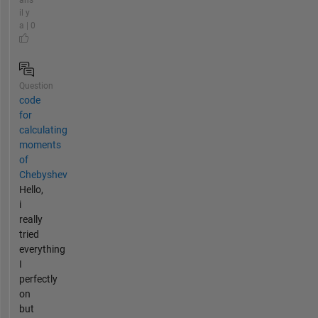
ans
il y
a | 0
Question
code
for
calculating
moments
of
Chebyshev
Hello,
i
really
tried
everything
I
perfectly
on
but