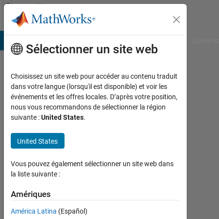
Passer au contenu
Community
Profile
B Answers
File Exchange
Cody
AI Chat Playground
Convers
Sélectionner un site web
Choisissez un site web pour accéder au contenu traduit
jihen
dans votre langue (lorsqu'il est disponible) et voir les
événements et les offres locales. D’après votre position,
aouni
nous vous recommandons de sélectionner la région
suivante :
United States
.
Actif
depuis
United States
2012
Vous pouvez également sélectionner un site web dans
Followers:
la liste suivante :
0
Amériques
Following:
0
América Latina
(Español)