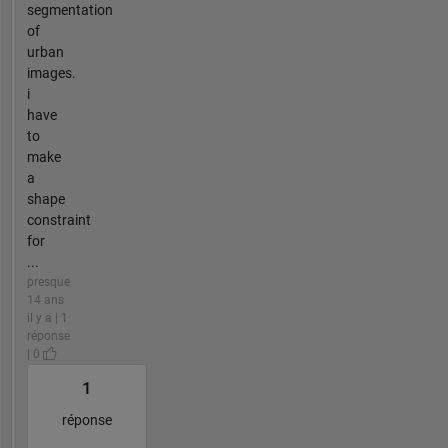
segmentation
of
urban
images.
i
have
to
make
a
shape
constraint
for
...
presque
14 ans
il y a | 1
réponse
| 0
1
réponse