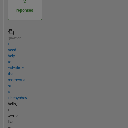
2
réponses
Question
I
need
help
to
calculate
the
moments
of
a
Chebyshev
hello,
I
would
like