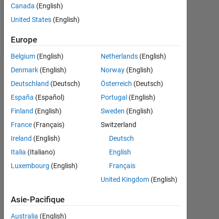
Canada
(English)
Follow
United States
(English)
Message
Europe
Belgium
(English)
Netherlands
(English)
Denmark
(English)
Norway
(English)
Tableau de bord
Deutschland
(Deutsch)
Österreich
(Deutsch)
España
(Español)
Portugal
(English)
Statistiques
Finland
(English)
Sweden
(English)
MATLAB Answers
France
(Français)
Switzerland
Ireland
(English)
Deutsch
-2
-1
5
4
Italia
(Italiano)
English
3
Luxembourg
(English)
Français
CONTRIBUTIONS
United Kingdom
(English)
L
2
Asie-Pacifique
1
Australia
(English)