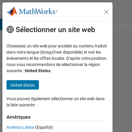
Passer au contenu
Community
Profile
B Answers
File Exchange
Cody
AI Chat Playground
Convers
Sélectionner un site web
Choisissez un site web pour accéder au contenu traduit
Sergei
dans votre langue (lorsqu'il est disponible) et voir les
événements et les offres locales. D’après votre position,
Last
nous vous recommandons de sélectionner la région
seen:
suivante :
United States
.
11
jours
United States
il y a
|
Actif
Vous pouvez également sélectionner un site web dans
depuis
la liste suivante :
2025
Amériques
Followers:
América Latina
(Español)
0