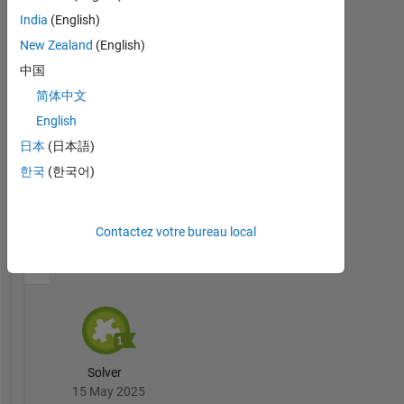
Thankful Level 3
India
(English)
05 Jun 2025
New Zealand
(English)
中国
简体中文
English
First Answer
日本
(日本語)
30 May 2025
한국
(한국어)
Contactez votre bureau local
Cody
Tout
Badges
Solver
15 May 2025