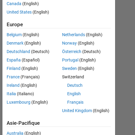
Canada
(English)
Following:
United States
(English)
1
Europe
Follow
Belgium
(English)
Netherlands
(English)
Denmark
(English)
Norway
(English)
Deutschland
(Deutsch)
Österreich
(Deutsch)
Badges
España
(Español)
Portugal
(English)
Finland
(English)
Sweden
(English)
Sergei's
Badges
France
(Français)
Switzerland
Ireland
(English)
Deutsch
MATLAB
Italia
(Italiano)
English
Answers
Tout
Badges
Luxembourg
(English)
Français
United Kingdom
(English)
Asie-Pacifique
Australia
(English)