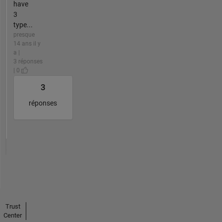
have
3
type...
presque
14 ans il y
a |
3 réponses
| 0
3
réponses
Trust
Center