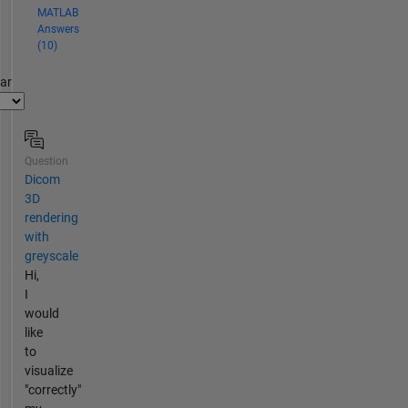
MATLAB
Answers
(10)
par
Question
Dicom
3D
rendering
with
greyscale
Hi,
I
would
like
to
visualize
"correctly"