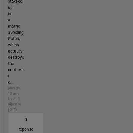
stacked
up
in
a
matrix
avoiding
Patch,
which
actually
destroys
the
contrast.
I
c...
plus de
13 ans
il y a | 1
réponse
| 0
0
réponse