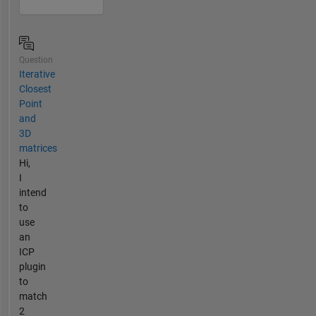
Question
Iterative
Closest
Point
and
3D
matrices
Hi,
I
intend
to
use
an
ICP
plugin
to
match
2