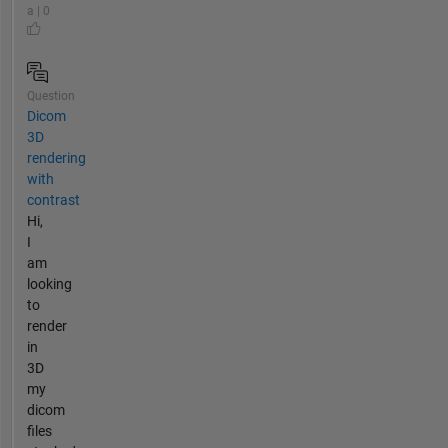
a | 0
Question
Dicom
3D
rendering
with
contrast
Hi,
I
am
looking
to
render
in
3D
my
dicom
files