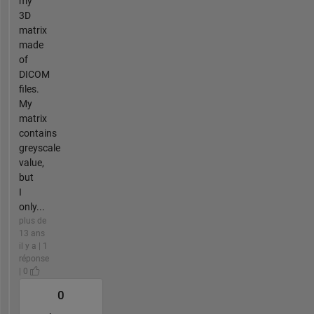
my
3D
matrix
made
of
DICOM
files.
My
matrix
contains
greyscale
value,
but
I
only...
plus de
13 ans
il y a | 1
réponse
| 0
0