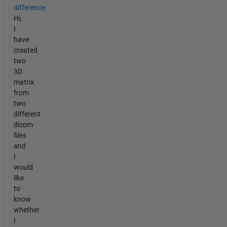
difference
Hi,
I
have
created
two
3D
matrix
from
two
different
dicom
files
and
I
would
like
to
know
whether
I