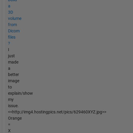
a
3D
volume
from
Dicom
files
?
I
just
made
a
better
image
to
explain/show
my
issue.
<<http://img4.hostingpics.net/pics/629460XYZ.jpg>>
Orange
=
X