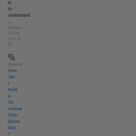
is
to
understand
...
presque
14 ans
il y a | 0
Question
How
can
I
build
a
3D
volume
from
Dicom
files
?