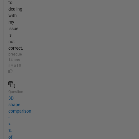
to
dealing
with
my
issue
is
not
correct.
presque
14 ans
il y a | 0
Question
3D
shape
comparison
-
>
%
of