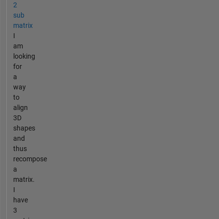
2
sub
matrix
I
am
looking
for
a
way
to
align
3D
shapes
and
thus
recompose
a
matrix.
I
have
3