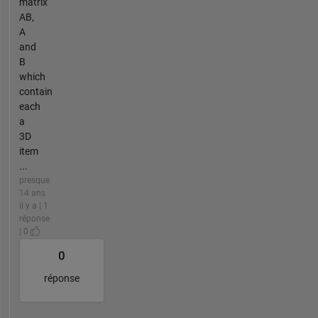
matrix
AB,
A
and
B
which
contain
each
a
3D
item
...
presque
14 ans
il y a | 1
réponse
| 0
0
réponse