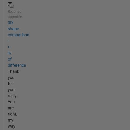
Réponse
apportée
3D
shape
comparison
-
>
%
of
difference
Thank
you
for
your
reply.
You
are
right,
my
way