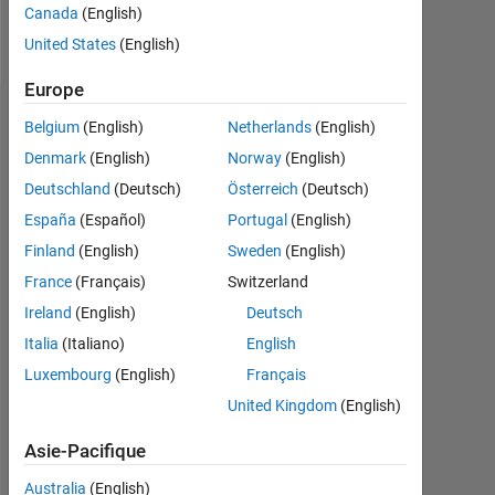
Canada
(English)
Message
United States
(English)
Europe
Tableau de bord
Belgium
(English)
Netherlands
(English)
Denmark
(English)
Norway
(English)
Statistiques
Deutschland
(Deutsch)
Österreich
(Deutsch)
MATLAB Answers
España
(Español)
Portugal
(English)
Finland
(English)
Sweden
(English)
-2
-1
8
7
France
(Français)
Switzerland
6
Ireland
(English)
Deutsch
CONTRIBUTIONS
5
Italia
(Italiano)
English
4
L
Luxembourg
(English)
Français
3
2
United Kingdom
(English)
1
Asie-Pacifique
0
03/14
08/15
01/17
06/18
11/19
04/21
09/22
02/24
07/25
06/14
02/16
10/17
06/19
02/21
10/22
06/24
02/26
10/12
09/14
08/16
07/18
L
06/20
05/22
04/24
03/26
Australia
(English)