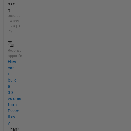
axis
g...
presque
14 ans
il y a | 0
Réponse
apportée
How
can
I
build
a
3D
volume
from
Dicom
files
?
Thank