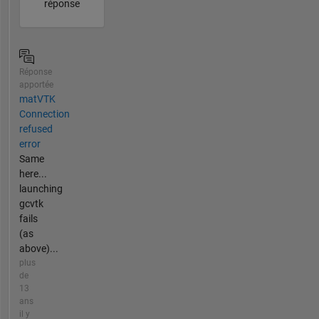
réponse
Réponse
apportée
matVTK
Connection
refused
error
Same
here...
launching
gcvtk
fails
(as
above)...
plus
de
13
ans
il y