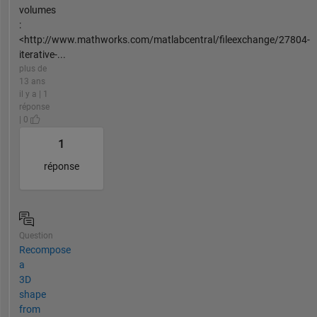
volumes
:
<http://www.mathworks.com/matlabcentral/fileexchange/27804-
iterative-...
plus de
13 ans
il y a | 1
réponse
| 0
1
réponse
Question
Recompose
a
3D
shape
from