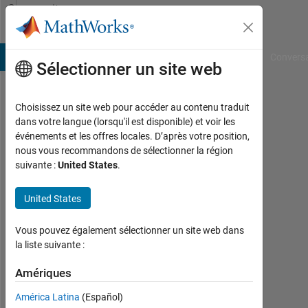
Passer au contenu
Community
Profile
B Answers
File Exchange
Cody
AI Chat Playground
Convers
Sélectionner un site web
Choisissez un site web pour accéder au contenu traduit
ocelote
dans votre langue (lorsqu'il est disponible) et voir les
événements et les offres locales. D’après votre position,
Actif
nous vous recommandons de sélectionner la région
depuis
suivante :
United States
.
2012
United States
Followers:
0
Vous pouvez également sélectionner un site web dans
Following:
la liste suivante :
0
Amériques
América Latina
(Español)
Follow