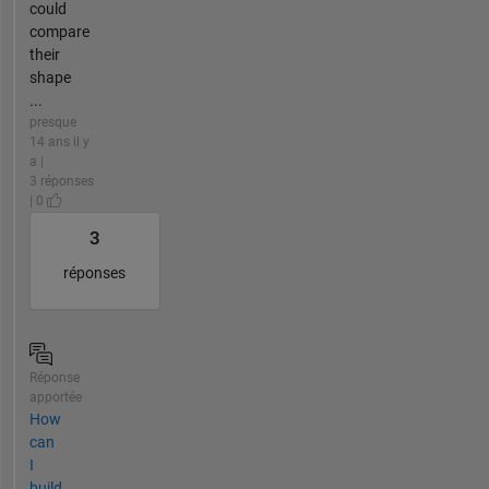
could
compare
their
shape
...
presque
14 ans il y
a |
3 réponses
| 0
3
réponses
Réponse
apportée
How
can
I
build