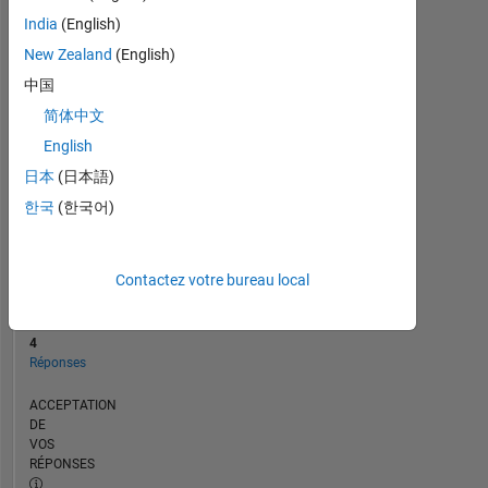
CHRONOLOGIE
India
(English)
New Zealand
(English)
RANG
中国
121
简体中文
222
of
English
302
日本
(日本語)
025
한국
(한국어)
RÉPUTATION
0
Contactez votre bureau local
CONTRIBUTIONS
6
Questions
4
Réponses
ACCEPTATION
DE
VOS
RÉPONSES