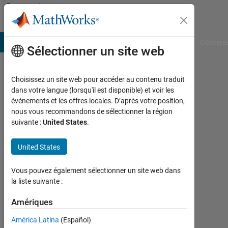
Passer au contenu
Community
Profile
B Answers
File Exchange
Cody
AI Chat Playground
Convers
Sélectionner un site web
Choisissez un site web pour accéder au contenu traduit
Karansinh
dans votre langue (lorsqu'il est disponible) et voir les
événements et les offres locales. D’après votre position,
Last
nous vous recommandons de sélectionner la région
seen:
suivante :
United States
.
11
mois
United States
il y a
|
Actif
Vous pouvez également sélectionner un site web dans
depuis
la liste suivante :
2025
Amériques
Followers:
América Latina
(Español)
0