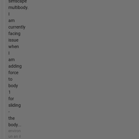
simscape
multibody.
I
am
currently
facing
issue
when
I
am
adding
force
to
body
1
for
sliding
-
the
body...
environ
un an il