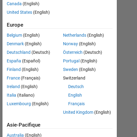
Canada
(English)
Following:
United States
(English)
1
Europe
Follow
Belgium
(English)
Netherlands
(English)
Denmark
(English)
Norway
(English)
Deutschland
(Deutsch)
Österreich
(Deutsch)
Tableau de bord
España
(Español)
Portugal
(English)
Finland
(English)
Sweden
(English)
Statistiques
France
(Français)
Switzerland
MATLAB Answers
Ireland
(English)
Deutsch
Italia
(Italiano)
English
-2
-1
3
2
Luxembourg
(English)
Français
United Kingdom
(English)
CONTRIBUTIONS
Asie-Pacifique
L
1
Australia
(English)