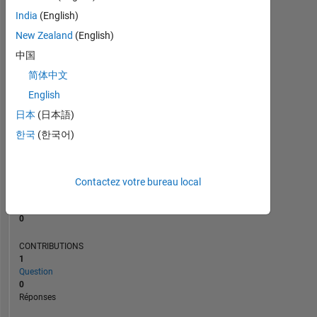
India
(English)
New Zealand
(English)
0
07/25
09/25
11/25
01/26
L
03/26
05/26
07/26
中国
CHRONOLOGIE
简体中文
English
日本
(日本語)
RANG
44
한국
(한국어)
564
of
302
028
Contactez votre bureau local
RÉPUTATION
0
CONTRIBUTIONS
1
Question
0
Réponses