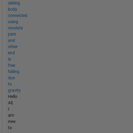
sliding
body
connected
using
revolute
joint
and
other
end
is
free
falling
due
to
gravity
Hello
All,
I
am
new
to