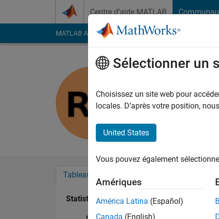
Passer au contenu
Centre d’aide MATLAB
Communau
MATLAB Answers
File Exchange
Cody
AI Cha
Sélectionner un 
Richard
Last seen: Today
|
Ac
Choisissez un site web pour accéder 
Followers:
0
Followi
locales. D’après votre position, no
Follow
United States
Vous pouvez également sélectionner 
Tableau de bord
Badges
Recommanda
Amériques
Statistiques
América Latina
(Español)
Canada
(English)
MATLAB Answers