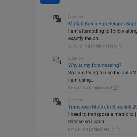
Question
Matlab Batch Run Returns Sript-
I am attemptting to follow alon
exactly the on...
25 jours il y a | 2 réponses | 0
Question
Why is my font missing?
So I am trying to use the JuliaM
I am using...
6 mois il y a | 1 réponse | 0
Question
Transpose Matrix in Simulink 
I need to transpose a matrix to
release so I cann...
8 mois il y a | 2 réponses | 0