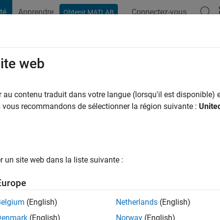
té
Apprendre
Connectez-vous
Obtenir MATLAB
t Playground
Conversaciones
Competiciones
Blogs
Publicac
site web
tif depuis 2025
au contenu traduit dans votre langue (lorsqu'il est disponible) e
ng:
0
us vous recommandons de sélectionner la région suivante :
Unite
un site web dans la liste suivante :
tions
Europe
Belgium
(English)
Netherlands
(English)
RANG
Denmark
(English)
Norway
(English)