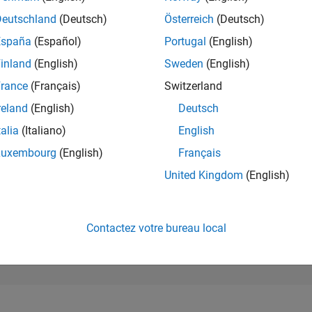
43 331
of 302 025
Deutschland
(Deutsch)
Österreich
(Deutsch)
España
(Español)
Portugal
(English)
RÉPUTATION
0
inland
(English)
Sweden
(English)
rance
(Français)
Switzerland
CONTRIBUTIO
3
Questions
reland
(English)
Deutsch
0
Réponses
talia
(Italiano)
English
ACCEPTATION
Luxembourg
(English)
Français
VOS RÉPONS
33.33%
03/26
L
04/26
05/26
06/26
07/26
08/26
United Kingdom
(English)
CHRONOLOGIE
VOTES REÇUS
0
Contactez votre bureau local