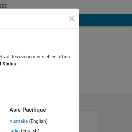
ión
Más
t voir les événements et les offres
d States
.
Asie-Pacifique
Australia
(English)
India
(English)