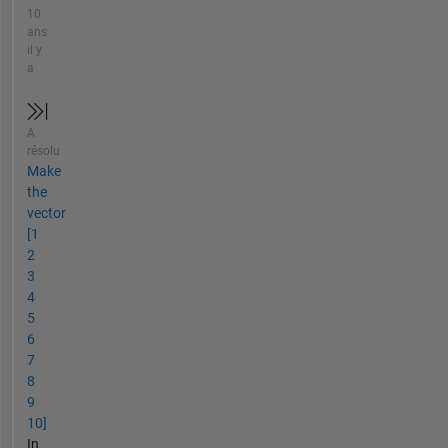
10
ans
il y
a
A
résolu
Make
the
vector
[1
2
3
4
5
6
7
8
9
10]
In