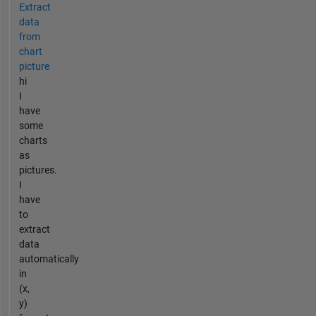
Extract
data
from
chart
picture
hi
I
have
some
charts
as
pictures.
I
have
to
extract
data
automatically
in
(x,
y)