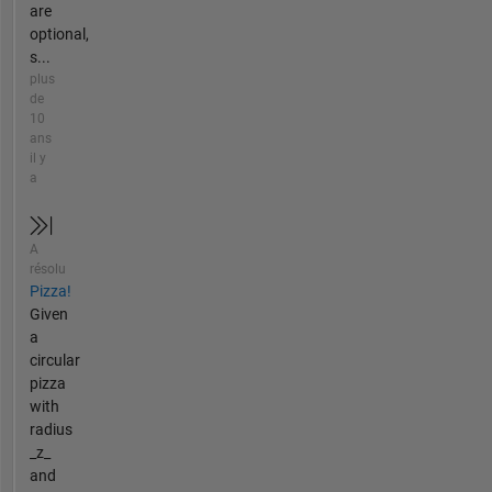
are
optional,
s...
plus
de
10
ans
il y
a
A
résolu
Pizza!
Given
a
circular
pizza
with
radius
_z_
and