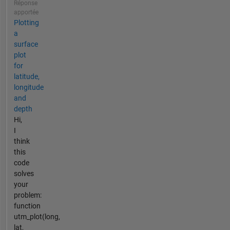
Réponse
apportée
Plotting
a
surface
plot
for
latitude,
longitude
and
depth
Hi,
I
think
this
code
solves
your
problem:
function
utm_plot(long,
lat,