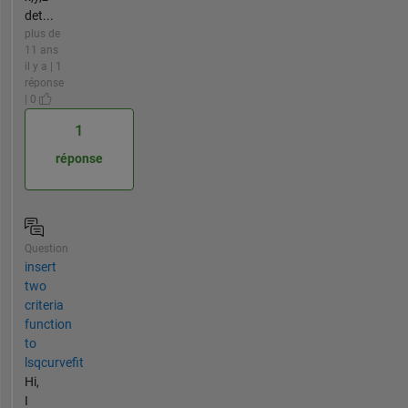
det...
plus de
11 ans
il y a | 1
réponse
| 0
1
réponse
Question
insert
two
criteria
function
to
lsqcurvefit
Hi,
I