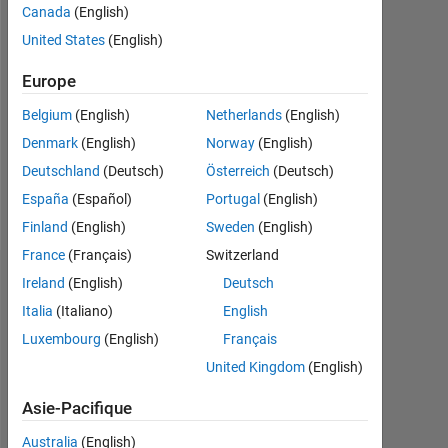
Canada
(English)
Followers:
0
United States
(English)
Europe
Following:
0
Belgium
(English)
Netherlands
(English)
Denmark
(English)
Norway
(English)
Follow
Deutschland
(Deutsch)
Österreich
(Deutsch)
España
(Español)
Portugal
(English)
Message
Finland
(English)
Sweden
(English)
France
(Français)
Switzerland
Ireland
(English)
Deutsch
Tableau de bord
Italia
(Italiano)
English
Statistiques
Luxembourg
(English)
Français
United Kingdom
(English)
MATLAB Answers
Cody
All
Asie-Pacifique
16
12
14
-2
-1
-4
1
3
5
7
9
10
Australia
(English)