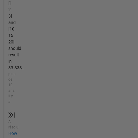
[1
2
3]
and
[10
15
20]
should
result
in
33.333...
plus
de
10
ans
il y
a
A
résolu
How