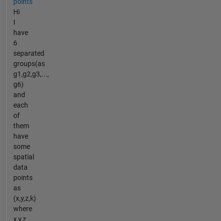
points
Hi
I
have
6
separated
groups(as
g1,g2,g3,...,
g6)
and
each
of
them
have
some
spatial
data
points
as
(x,y,z,k)
where
x,y,z