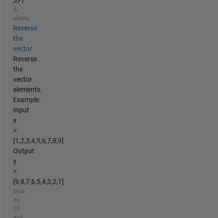
A
résolu
Reverse
the
vector
Reverse
the
vector
elements.
Example:
Input
x
=
[1,2,3,4,5,6,7,8,9]
Output
y
=
[9,8,7,6,5,4,3,2,1]
plus
de
10
ans