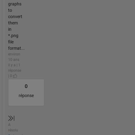
graphs
to
convert
them
in
*.png
file
format...
environ
10 ans
il y a | 1
réponse
| 0
0
réponse
A
résolu