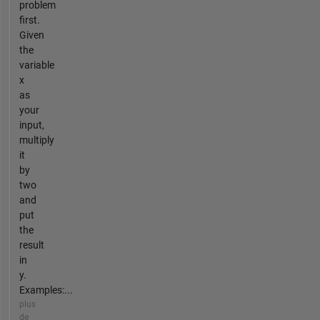
problem
first.
Given
the
variable
x
as
your
input,
multiply
it
by
two
and
put
the
result
in
y.
Examples:...
plus
de