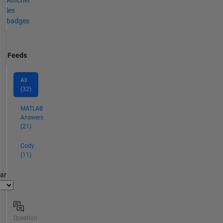
les
badges
Feeds
All
(32)
MATLAB
Answers
(21)
Cody
(11)
par
Question