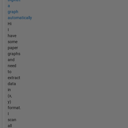
a
graph
automatically
Hi
I
have
some
paper
graphs
and
need
to
extract
data
in
(x,
y)
format.
I
scan
all