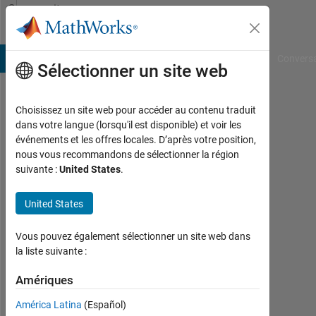
Passer au contenu
Community
Profile
B Answers
File Exchange
Cody
AI Chat Playground
Convers
Sélectionner un site web
Choisissez un site web pour accéder au contenu traduit
Mani
dans votre langue (lorsqu'il est disponible) et voir les
événements et les offres locales. D’après votre position,
Ahmadian
nous vous recommandons de sélectionner la région
suivante :
United States
.
Last
seen:
United States
environ
4 ans il
Vous pouvez également sélectionner un site web dans
y a
la liste suivante :
|
Actif
Amériques
depuis
2014
América Latina
(Español)