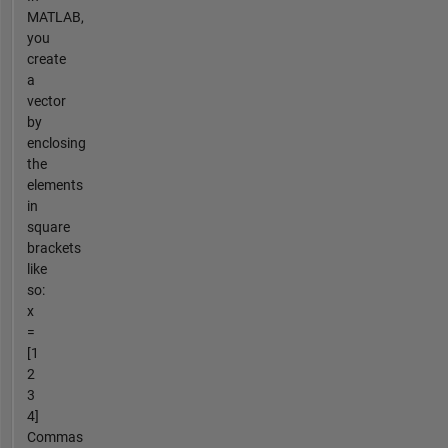
MATLAB,
you
create
a
vector
by
enclosing
the
elements
in
square
brackets
like
so:
x
=
[1
2
3
4]
Commas