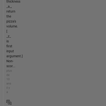
thickness
_a_,
return
the
pizza's
volume.
[
_z_
is
first
input
argument.]
Non-
scor...
plus
de
10
ans
il y
a