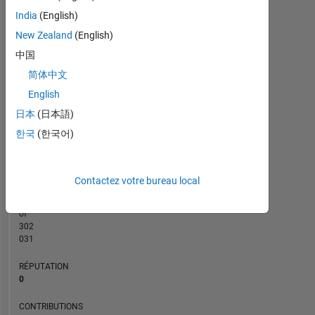
8
CONTRIBUTIONS
India
(English)
6
New Zealand
(English)
10
4
中国
简体中文
2
English
0
12/15
03/17
06/18
12/20
03/22
06/23
12/25
02/16
07/17
12/18
05/20
10/21
03/23
08/24
01/26
09/14
05/16
01/18
09/19
L
05/21
01/23
09/24
05/26
日本
(日本語)
CHRONOLOGIE
한국
(한국어)
RANG
Contactez votre bureau local
86
324
of
302
031
RÉPUTATION
0
CONTRIBUTIONS