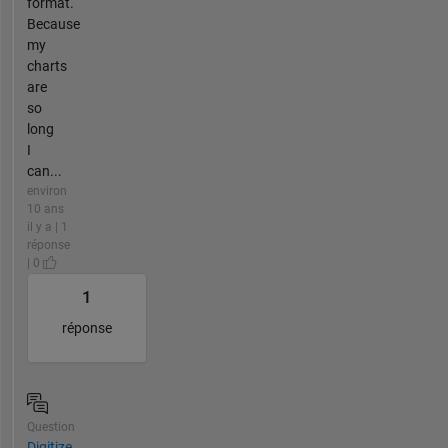
format.
Because
my
charts
are
so
long
I
can...
environ
10 ans
il y a | 1
réponse
| 0
1
réponse
Question
Digitize