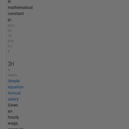
in
mathematical
constant
pi.
plus
de
10
ans
il y
a
A
résolu
Simple
equation:
Annual
salary
Given
an
hourly
wage,