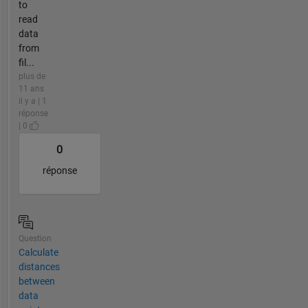
to
read
data
from
fil...
plus de
11 ans
il y a | 1
réponse
| 0
0
réponse
Question
Calculate
distances
between
data