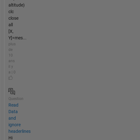
altitude)
clc
close
all
[X,
Y]=mes...
plus
de
10
ans
il y
a | 0
Question
Read
Data
and
ignore
headerlines
Hi