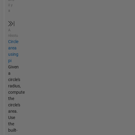
il y
a
A
résolu
Circle
area
using
pi
Given
a
circle's
radius,
compute
the
circle's
area.
Use
the
built-