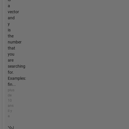
a
vector
and
y
is
the
number
that
you
are
searching
for.
Examples:
fin...
plus
de
10
ans
il y
a