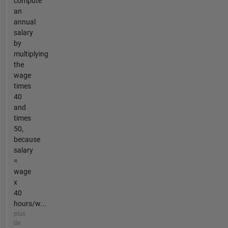
compute
an
annual
salary
by
multiplying
the
wage
times
40
and
times
50,
because
salary
=
wage
x
40
hours/w...
plus
de