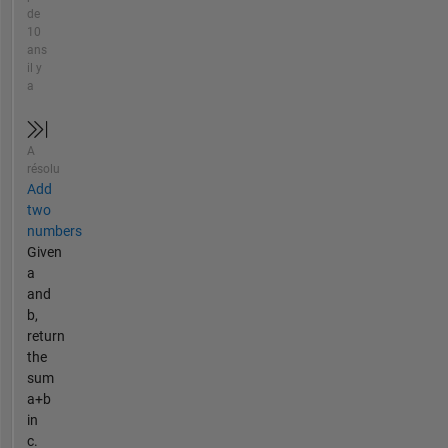
de
10
ans
il y
a
A
résolu
Add
two
numbers
Given
a
and
b,
return
the
sum
a+b
in
c.