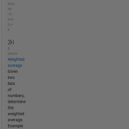
plus
de
10
ans
il y
a
A
résolu
Weighted
average
Given
two
lists
of
numbers,
determine
the
weighted
average.
Example