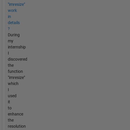
"imresize"
work
in
details
?
During
my
internship
I
discovered
the
function
"imresize"
which
I
used
it
to
enhance
the
resolution