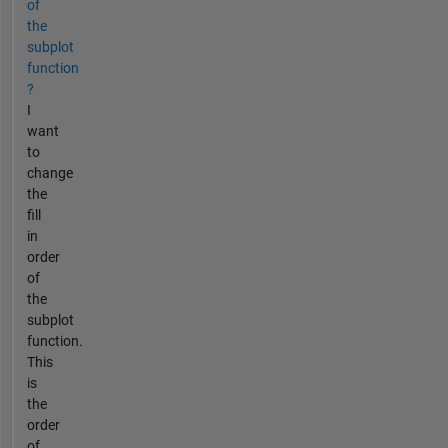
of
the
subplot
function
?
I
want
to
change
the
fill
in
order
of
the
subplot
function.
This
is
the
order
of