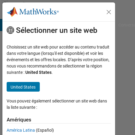
Passer au contenu
Community
Profile
B Answers
File Exchange
Cody
AI Chat Playground
Convers
Sélectionner un site web
Choisissez un site web pour accéder au contenu traduit
Chakib
dans votre langue (lorsqu'il est disponible) et voir les
événements et les offres locales. D’après votre position,
Last
nous vous recommandons de sélectionner la région
seen:
suivante :
United States
.
presque
6 ans il
United States
y a
|
Vous pouvez également sélectionner un site web dans
Actif
la liste suivante :
depuis
2013
Amériques
Followers:
América Latina
(Español)