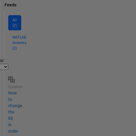
Feeds
All
(2)
MATLAB
Answers
(2)
par
Question
How
to
change
the
fill
in
order