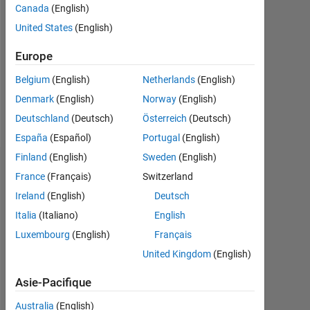
0
Canada
(English)
United States
(English)
Following:
0
Europe
Belgium
(English)
Netherlands
(English)
Follow
Denmark
(English)
Norway
(English)
Message
Deutschland
(Deutsch)
Österreich
(Deutsch)
España
(Español)
Portugal
(English)
Finland
(English)
Sweden
(English)
Tableau de bord
France
(Français)
Switzerland
Ireland
(English)
Deutsch
Statistiques
Italia
(Italiano)
English
MATLAB Answers
Luxembourg
(English)
Français
United Kingdom
(English)
-2
-1
3
2
Asie-Pacifique
Australia
(English)