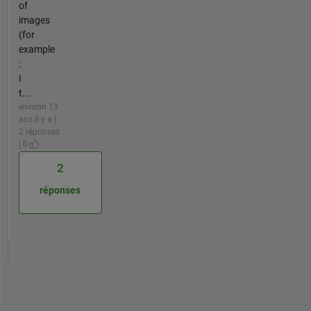
of
images
(for
example
:
I
t...
environ 13
ans il y a |
2 réponses
| 0
2
réponses