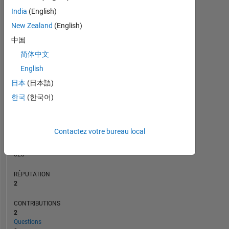
CONTRIBUTIONS
L
1
India
(English)
New Zealand
(English)
中国
0
简体中文
11/14
03/16
07/17
11/18
03/20
07/21
11/22
03/24
07/25
02/15
09/16
04/18
11/19
06/21
01/23
08/24
03/26
07/13
04/15
01/17
10/18
07/20
L
04/22
01/24
10/25
English
CHRONOLOGIE
日本
(日本語)
한국
(한국어)
RANG
22
301
Contactez votre bureau local
of
302
028
RÉPUTATION
2
CONTRIBUTIONS
2
Questions