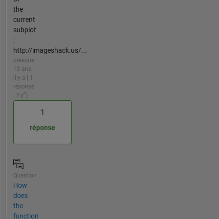
the
current
subplot
:
http://imageshack.us/...
presque
13 ans
il y a | 1
réponse
| 2
1
réponse
Question
How
does
the
function