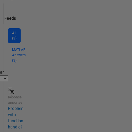
Feeds
All
(3)
MATLAB
Answers
(3)
par
Réponse
apportée
Problem
with
function
handle?