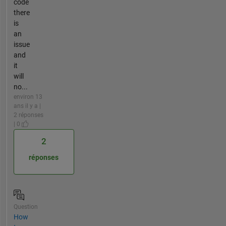
code
there
is
an
issue
and
it
will
no...
environ 13
ans il y a |
2 réponses
| 0
2
réponses
Question
How