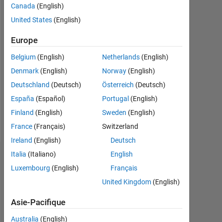
Canada
(English)
Following:
United States
(English)
0
Europe
Follow
Belgium
(English)
Netherlands
(English)
Denmark
(English)
Norway
(English)
Message
Deutschland
(Deutsch)
Österreich
(Deutsch)
jlfja
Professional
España
(Español)
Portugal
(English)
Interests:
Finland
(English)
Sweden
(English)
Engineering
France
(Français)
Switzerland
Ireland
(English)
Deutsch
Italia
(Italiano)
English
Tableau de bord
Luxembourg
(English)
Français
Statistiques
United Kingdom
(English)
MATLAB Answers
Asie-Pacifique
Australia
(English)