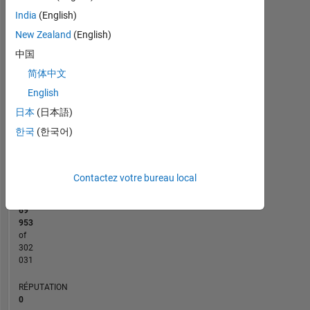
-2
-1
5
4
India
(English)
3
New Zealand
(English)
CONTRIBUTIONS
中国
L
2
简体中文
English
1
日本
(日本語)
0
한국
(한국어)
11/14
03/16
07/17
11/18
03/20
07/21
11/22
03/24
07/25
02/15
09/16
04/18
11/19
06/21
01/23
08/24
03/26
07/13
04/15
01/17
10/18
07/20
L
04/22
01/24
10/25
CHRONOLOGIE
Contactez votre bureau local
RANG
69
953
of
302
031
RÉPUTATION
0