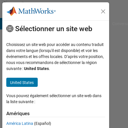
Passer au contenu
Community
Profile
B Answers
File Exchange
Cody
AI Chat Playground
Convers
Sélectionner un site web
Choisissez un site web pour accéder au contenu traduit
Dakota
dans votre langue (lorsqu'il est disponible) et voir les
événements et les offres locales. D’après votre position,
Burrow
nous vous recommandons de sélectionner la région
suivante :
United States
.
New
Mexico
United States
State
Actif
Vous pouvez également sélectionner un site web dans
depuis
la liste suivante :
2013
Amériques
Followers:
América Latina
(Español)
0