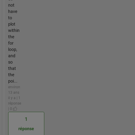
not
have
to
plot
within
the
for
loop,
and
so
that
the
poi...
environ
13 ans
il y a | 1
réponse
| 0
1
réponse