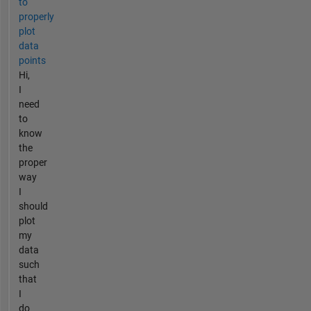
to
properly
plot
data
points
Hi,
I
need
to
know
the
proper
way
I
should
plot
my
data
such
that
I
do